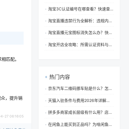
淘宝3C认证编号在哪查看？快速查询与真伪验证指南
淘宝直播违禁行为全解析：违规内容界定与平台处罚措施
淘宝直播元宝图标消失怎么办？快速解决方法与领取教程
淘宝开店全攻略：所需认证资料与准备清单详解
求相匹配。
热门内容
京东汽车二维码挪车贴是什么？怎么用？
观众，提升销
天猫入驻条件与费用2026年详解：注册资本、保证金及年费全解析
拼多多商家成长层级有什么用？店铺层级怎么提升？
27 06:16:05
在闲鱼上能买到正品吗？为啥闲鱼正品那么便宜