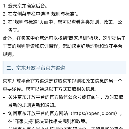
登录京东商家后台。
在左侧菜单栏中选择“规则与标准”。
在“规则与标准”页面中，您可以查看各类规则、政策、公
告等。
此外，在卖家中心您还可以找到“商家培训”板块，这里提供了
丰富的规则解读和培训课程，帮助您更好地理解和遵守平台
规则。
二、京东开放平台官方渠道
京东开放平台官方渠道是获取京东规则和政策信息的另一个
重要途径。您可以通过以下方式获取相关信息：
关注京东开放平台的官方微信公众号或订阅号，及时获取
最新的规则更新和通知。
访问京东开放平台的官方网站（https://open.jd.com），
在“商家支持”板块查找相关规则和政策。