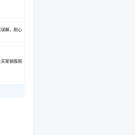
属误解，耐心
让买家销毁瑕