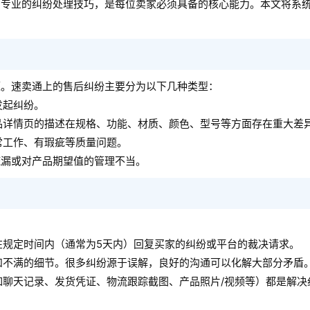
、专业的纠纷处理技巧，是每位卖家必须具备的核心能力。本文将系
源。速卖通上的售后纠纷主要分为以下几种类型：
发起纠纷。
品详情页的描述在规格、功能、材质、颜色、型号等方面存在重大差
常工作、有瑕疵等质量问题。
疏漏或对产品期望值的管理不当。
在规定时间内（通常为5天内）回复买家的纠纷或平台的裁决请求。
和不满的细节。很多纠纷源于误解，良好的沟通可以化解大部分矛盾
如聊天记录、发货凭证、物流跟踪截图、产品照片/视频等）都是解决