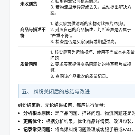
2. 联系物流公司核实情况。
未收到货
3. 若物流显示异常或丢失，主动提出解决方
案。
1. 请买家提供清晰的实物对比照片/视频。
商品与描述不
2. 对照自己的商品描述，判断差异是否属于
符
“严重不符”。
3. 检查是否是买家误解或期望过高。
1. 核实是否为运输损坏、使用不当或本身质量
问题。
质量问题
2. 要求买家提供商品问题处的特写照片或视
频。
3. 查阅该产品批次的质量记录。
五、 纠纷关闭后的总结与改进
纠纷结束后，无论结果如何，都应进行复盘：
分析根本原因：
是产品问题、描述问题、物流问题还是
更新优化：
根据分析结果，优化商品详情页、改进包装
记录常见问题：
将高频纠纷问题整理成客服手册或FAQ