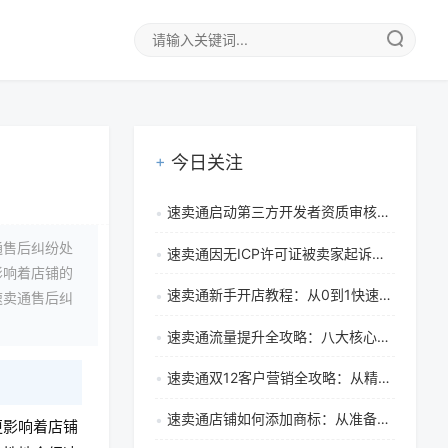
今日关注
速卖通启动第三方开发者资质审核：保障应用安全与合规的新举措
通售后纠纷处
速卖通因无ICP许可证被卖家起诉获赔，跨境电商合规警示
影响着店铺的
速卖通新手开店教程：从0到1快速出单的实用运营攻略
速卖通售后纠
速卖通流量提升全攻略：八大核心策略优化标题、图片与推广引爆店铺曝光
速卖通双12客户营销全攻略：从精准触达到复购提升的实战指南
速卖通店铺如何添加商标：从准备到审核的完整步骤指南
更影响着店铺