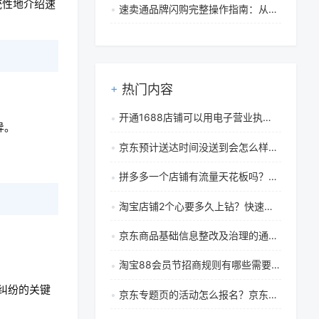
统性地介绍速
速卖通品牌闪购完整操作指南：从报名到复盘的全流程步骤详解
热门内容
开通1688店铺可以用电子营业执照吗？需要满足哪些条件？
异。
京东预计送达时间没送到会怎么样？送货晚一天有赔付吗？
拼多多一个店铺有流量天花板吗？拼多多店铺流量怎么做起来
淘宝店铺2个心要多久上钻？快速升3心方法有哪些
京东商品基础信息整改及治理的通知有哪些重要内容和要求
淘宝88会员节招商规则有哪些需要注意的地方
。
纠纷的关键
京东专题页的活动怎么报名？京东已报名的活动在哪里看