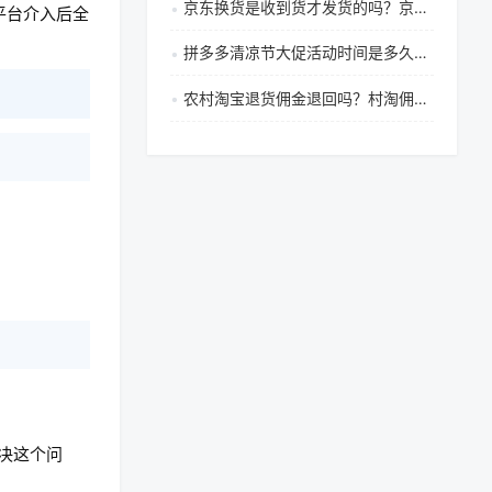
京东换货是收到货才发货的吗？京东换货检测一般几天
平台介入后全
拼多多清凉节大促活动时间是多久，常见问答汇总有哪些
农村淘宝退货佣金退回吗？村淘佣金怎么算？
。
决这个问