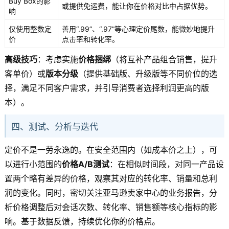
Buy Box的影
或提供免运费，能让你在价格对比中占据优势。
响
仅使用整数定
善用“.99”、“.97”等心理定价尾数，能微妙地提升
价
点击率和转化率。
高级技巧
：考虑实施
价格捆绑
（将互补产品组合销售，提升
客单价）或
版本分级
（提供基础版、升级版等不同价位的选
择，满足不同客户需求，并引导消费者选择利润更高的版
本）。
四、测试、分析与迭代
定价不是一劳永逸的。在安全范围内（如成本价之上），可
以进行小范围的
价格A/B测试
：在相似时间段，对同一产品设
置两个略有差异的价格，观察其对应的转化率、销量和总利
润的变化。同时，密切关注亚马逊卖家中心的业务报告，分
析价格调整后对会话次数、转化率、销售额等核心指标的影
响。基于数据反馈，持续优化你的价格点。