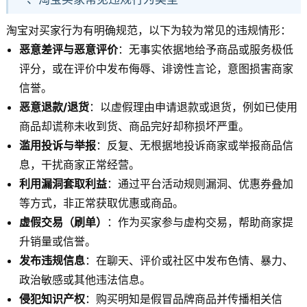
淘宝对买家行为有明确规范，以下为较为常见的违规情形：
恶意差评与恶意评价
：无事实依据地给予商品或服务极低
评分，或在评价中发布侮辱、诽谤性言论，意图损害商家
信誉。
恶意退款/退货
：以虚假理由申请退款或退货，例如已使用
商品却谎称未收到货、商品完好却称损坏严重。
滥用投诉与举报
：反复、无根据地投诉商家或举报商品信
息，干扰商家正常经营。
利用漏洞套取利益
：通过平台活动规则漏洞、优惠券叠加
等方式，非正常获取优惠或商品。
虚假交易（刷单）
：作为买家参与虚构交易，帮助商家提
升销量或信誉。
发布违规信息
：在聊天、评价或社区中发布色情、暴力、
政治敏感或其他违法信息。
侵犯知识产权
：购买明知是假冒品牌商品并传播相关信