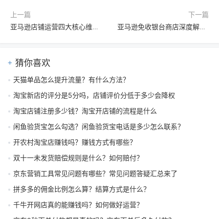
上一篇
下一篇
亚马逊店铺运营四大核心维度详解：从选品到售后打造爆款闭环
亚马逊免收银台商店深度解析：无人零售背后的技术、战略与未来挑战
猜你喜欢
天猫单品怎么提升流量？有什么方法？
淘宝新店的评分是5分吗，店铺评价分低于多少会降权
淘宝店铺注册多少钱？淘宝开店铺的流程是什么
闲鱼验货宝怎么勾选？闲鱼验货宝电话是多少怎么联系？
开农村淘宝店赚钱吗？赚钱方式有哪些？
双十一未发货赔偿规则是什么？如何赔付？
京东营销工具常见问题有哪些？常见问题答疑汇总来了
拼多多的佣金比例怎么算？结算方式是什么？
千牛开网店真的能赚钱吗？如何做好运营？