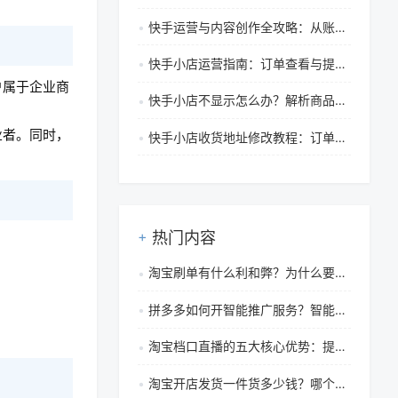
快手运营与内容创作全攻略：从账号规范到合规互动提升的必备指南
快手小店运营指南：订单查看与提升销量的核心方法与策略
户属于企业商
快手小店不显示怎么办？解析商品不显示原因与快手平台核心优势
业者。同时，
快手小店收货地址修改教程：订单已发货/未发货怎么办
热门内容
淘宝刷单有什么利和弊？为什么要刷单？
拼多多如何开智能推广服务？智能推广服务怎么关闭？
淘宝档口直播的五大核心优势：提升曝光、促进转化与品牌建设
淘宝开店发货一件货多少钱？哪个快递好？