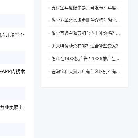
支付宝年度账单是几号发布？年度账单怎么看？
淘宝补单怎么避免删除介绍？淘宝怎样删除订单记录
淘宝直通车和万相台点击冲突吗？万相台有何优势？
照片并填写个
天天特价秒杀在哪？适合哪些卖家？
怎么在1688投广告？1688推广在哪里设置
APP内搜索
在淘宝和天猫开店有什么区别？有什么不同？
别营业执照上