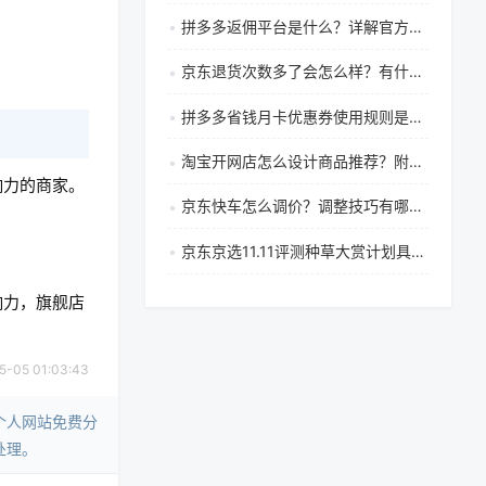
拼多多返佣平台是什么？详解官方多多进宝如何赚钱与使用技巧
京东退货次数多了会怎么样？有什么影响？
拼多多省钱月卡优惠券使用规则是什么？怎么用？
淘宝开网店怎么设计商品推荐？附怎么能把淘宝店铺做好？
响力的商家。
京东快车怎么调价？调整技巧有哪些？
京东京选11.11评测种草大赏计划具体有哪些参与规则和奖励机制
响力，旗舰店
05 01:03:43
个人网站免费分
处理。