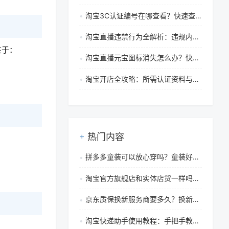
淘宝3C认证编号在哪查看？快速查询与真伪验证指南
淘宝直播违禁行为全解析：违规内容界定与平台处罚措施
在于：
淘宝直播元宝图标消失怎么办？快速解决方法与领取教程
淘宝开店全攻略：所需认证资料与准备清单详解
热门内容
拼多多童装可以放心穿吗？童装好做吗？
淘宝官方旗舰店和实体店货一样吗？淘宝怎么看旗舰店真假？
京东质保换新服务商要多久？换新怎么用？
淘宝快递助手使用教程：手把手教你批量打印电子面单与高效发货