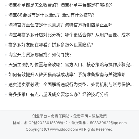
淘宝补单都是怎么收费的？淘宝补单平台都是在哪找的
淘宝88会员节是什么活动？活动有什么技巧？
淘特官方直营店是什么意思？淘特官方折扣店是正品吗
淘宝与拼多多开店对比分析：哪个更适合你？从用户画像、成本、流量策略全解读
拼多多好友圈在哪看？拼多多怎么设置隐私？
淘宝开店货源哪里找？如何寻找？
天猫主图打标位置与全攻略：官方入口、核心策略与操作步骤完整解析
如何有效提升入驻天猫商城成功率：系统准备指南与关键策略
速卖通卖家必读：全面解析违规行为类型、处罚机制与账号保护策略
拼多多推广有点击量没成交要怎么办？经验技巧分析
创业平台
-
负责任网站
-
免责声明
-
隐私政策
备案：
湘ICP备2023018698号-2
- 举报邮箱：598330922@qq.com
Copyright (C) www.idddd.com All Rights Reserved.