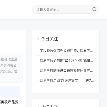
今日关注
美妆税改促海外消费回流，网易考拉以供应链与创新服务引领市场
美妆税改谁最
网易考拉如何用“军令状”兑现“靠谱”承诺？
，许多消费者
网易考拉跨境进口销售额位居业界第一，成功因素与未来展望深度解析
策的实施，使
网易考拉启动“超级洋货节”：引进70国商品，全球化战略助力多元化消费
买美妆产品变