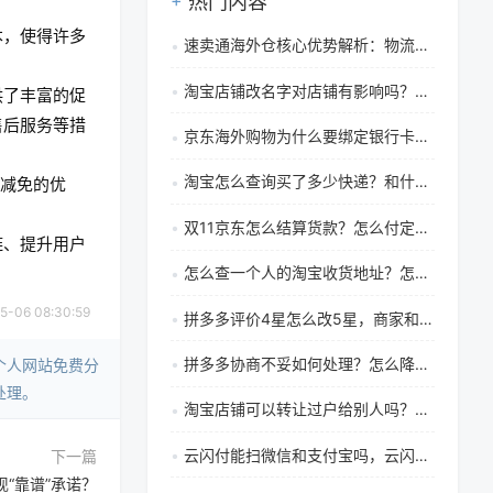
热门内容
本，使得许多
速卖通海外仓核心优势解析：物流效率、成本控制与买家体验全面升级
淘宝店铺改名字对店铺有影响吗？怎么改名字？
供了丰富的促
售后服务等措
京东海外购物为什么要绑定银行卡？京东海外购物绑定银行卡安全吗
淘宝怎么查询买了多少快递？和什么快递合作比较好？
税减免的优
双11京东怎么结算货款？怎么付定金？
链、提升用户
怎么查一个人的淘宝收货地址？怎么查一个人的淘宝收货地址在哪里
06 08:30:59
拼多多评价4星怎么改5星，商家和买家该如何获得更多好评
拼多多协商不妥如何处理？怎么降低纠纷？
个人网站免费分
处理。
淘宝店铺可以转让过户给别人吗？淘宝店铺转让流程和注意事项有哪些
云闪付能扫微信和支付宝吗，云闪付的使用方法是什么
下一篇
现“靠谱”承诺？