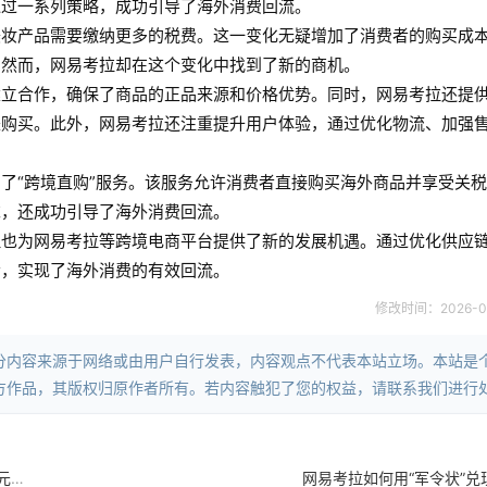
通过一系列策略，成功引导了海外消费回流。
美妆产品需要缴纳更多的税费。这一变化无疑增加了消费者的购买成
。然而，网易考拉却在这个变化中找到了新的商机。
建立合作，确保了商品的正品来源和价格优势。同时，网易考拉还提
来购买。此外，网易考拉还注重提升用户体验，通过优化物流、加强
了“跨境直购”服务。该服务允许消费者直接购买海外商品并享受关
求，还成功引导了海外消费回流。
但也为网易考拉等跨境电商平台提供了新的发展机遇。通过优化供应
者，实现了海外消费的有效回流。
修改时间：2026-05-
分内容来源于网络或由用户自行发表，内容观点不代表本站立场。本站是
方作品，其版权归原作者所有。若内容触犯了您的权益，请联系我们进行
网易考拉启动“超级洋货节”：引进70国商品，全球化战略助力多元化消费
网易考拉如何用“军令状”兑