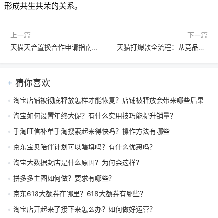
形成共生共荣的关系。
上一篇
下一篇
天猫天合置换合作申请指南：入口流程、准入规则与实战注意事项
天猫打爆款全流程：从竞品分析、销售计划到补单思路的详细实操指南
猜你喜欢
淘宝店铺被彻底释放怎样才能恢复？店铺被释放会带来哪些后果
淘宝如何设置年终大促？有什么实用技巧能提升销量？
手淘旺信补单手淘搜索起来得快吗？操作方法有哪些
京东宝贝陪伴计划可以瞎填吗？有什么优惠吗？
淘宝大数据封店是什么原因？为何会这样？
拼多多主图如何做？要求有哪些？
京东618大额券在哪里？618大额券有哪些？
淘宝店开起来了接下来怎么办？如何做好运营？