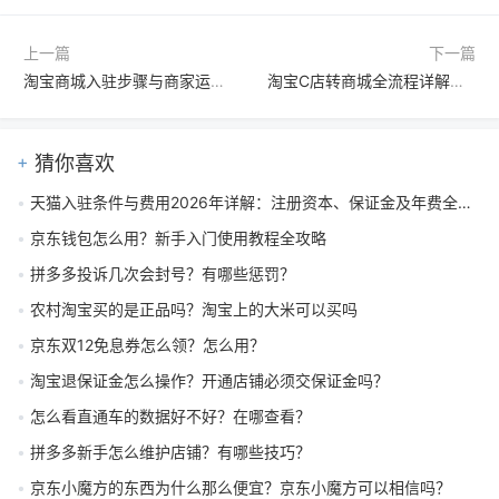
上一篇
下一篇
淘宝商城入驻步骤与商家运营实战指南，从开店到引流全解析
淘宝C店转商城全流程详解：所需手续、材料与资质要求
猜你喜欢
天猫入驻条件与费用2026年详解：注册资本、保证金及年费全解析
京东钱包怎么用？新手入门使用教程全攻略
拼多多投诉几次会封号？有哪些惩罚？
农村淘宝买的是正品吗？淘宝上的大米可以买吗
京东双12免息券怎么领？怎么用？
淘宝退保证金怎么操作？开通店铺必须交保证金吗？
怎么看直通车的数据好不好？在哪查看？
拼多多新手怎么维护店铺？有哪些技巧？
京东小魔方的东西为什么那么便宜？京东小魔方可以相信吗？