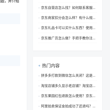
问题，并介绍
京东自营店怎么找？如何联系客服？一文教你快速定位与咨询
京东商家扣分会怎么样？有什么规则？
京东礼品卡可以买什么东西？使用步骤是什么？
京东推广员怎么做？手把手教你注册、选品与高效推广赚佣金
热门内容
拼多多打款到微信怎么关闭？这是真的吗？
淘宝店铺多久显示老店铺？淘宝店铺注册入口在哪里？
京东果园红包退款怎么使用？京东退款注意事项有哪些？
阿里拍卖保证金拍成功了还退吗？怎么退？