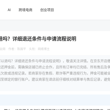
AI
跨境电商
创业项目
退吗？详细退还条件与申请流程说明
业网
作者：陈国平
头衔：网络博主
可以退吗？详细退还条件与申请流程说明》，敬请关注详情。在京东开店
退还押金前，需确保店铺已终止合作，且所有订单均已完结、所有售后及
无欠款或违规记录。若商家存在售假、欺诈等严重违规行为，押金可能被
回至绑定的银行账户。建议商家在退店前仔细核对结算单与售后记录，避