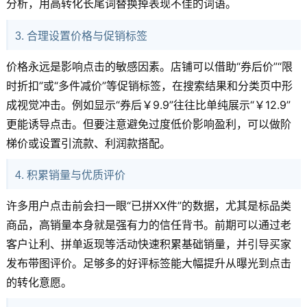
分析，用高转化长尾词替换掉表现不佳的词语。
3. 合理设置价格与促销标签
价格永远是影响点击的敏感因素。店铺可以借助“券后价”“限
时折扣”或“多件减价”等促销标签，在搜索结果和分类页中形
成视觉冲击。例如显示“券后￥9.9”往往比单纯展示“￥12.9”
更能诱导点击。但要注意避免过度低价影响盈利，可以做阶
梯价或设置引流款、利润款搭配。
4. 积累销量与优质评价
许多用户点击前会扫一眼“已拼XX件”的数据，尤其是标品类
商品，高销量本身就是强有力的信任背书。前期可以通过老
客户让利、拼单返现等活动快速积累基础销量，并引导买家
发布带图评价。足够多的好评标签能大幅提升从曝光到点击
的转化意愿。