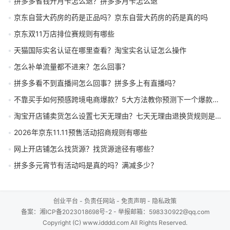
拼多多省钱开月卡怎么退？拼多多月卡怎么退
京东自营大药房的药是正品吗？京东自营大药房的药是真的吗
京东双11万店排位赛规则有哪些
天猫国际实名认证在哪里查看？淘宝实名认证怎么操作
怎么补单流量都不进来？怎么回事？
拼多多看不到直播间怎么回事？拼多多上有直播吗？
不靠买手如何预感跨境电商爆款？5大方法教你预测下一个爆款产品
淘宝开店铺卖货怎么设置七天无理由？七天无理由退换货规则是什么
2026年京东11.11预售活动招商规则有哪些
网上开店铺怎么找货源？找货源途径有哪些？
拼多多元宵节有活动吗是真的吗？满减多少？
创业平台
-
负责任网站
-
免责声明
-
隐私政策
备案：
湘ICP备2023018698号-2
- 举报邮箱：598330922@qq.com
Copyright (C) www.idddd.com All Rights Reserved.