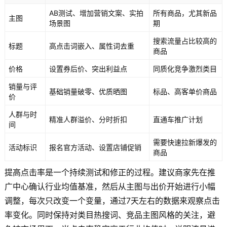
AB测试、增加营销文案、实拍
所有商品，尤其新品
主图
场景图
期
搜索流量占比较高的
标题
高点击词嵌入、属性词去重
商品
价格
设置券后价、突出利益点
同质化竞争激烈类目
销量与评
基础销量破零、优质晒图
标品、高客单价商品
价
人群与时
精准人群溢价、分时折扣
直通车推广计划
间
需要快速拉新爆发的
活动标识
报名官方活动、设置店铺促销
商品
提高点击率是一个持续测试和修正的过程。建议商家先在推
广中心确认行业均值基准，然后从主图与出价开始进行小幅
调整，每次只改变一个变量，通过7天左右的数据来观察点击
率变化。同时保持对类目热搜词、竞品主图风格的关注，避