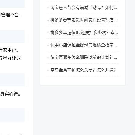
淘宝愚人节会有满减活动吗？如何使用？
；管理不当，
拼多多春节发货时间怎么设置？店铺打烊怎么设置？
拼多多幸运值97还要抽多少次？幸运值97能成功吗？
快手小店保证金提现与退还全指南：条件、流程与注意事项解析
行家用户。
淘宝直通车怎么删除以前的计划？如何选关键词？
五星好评返
京东金条守护怎么关闭？怎么开通？
交真实心得。
。