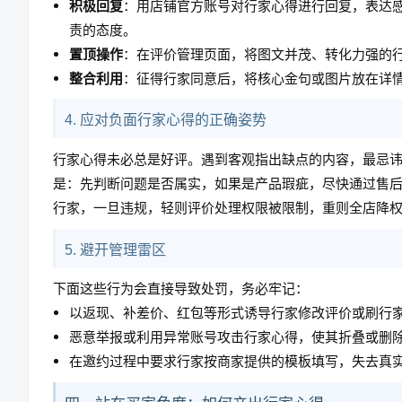
积极回复
：用店铺官方账号对行家心得进行回复，表达
责的态度。
置顶操作
：在评价管理页面，将图文并茂、转化力强的
整合利用
：征得行家同意后，将核心金句或图片放在详
4. 应对负面行家心得的正确姿势
行家心得未必总是好评。遇到客观指出缺点的内容，最忌
是：先判断问题是否属实，如果是产品瑕疵，尽快通过售
行家，一旦违规，轻则评价处理权限被限制，重则全店降
5. 避开管理雷区
下面这些行为会直接导致处罚，务必牢记：
以返现、补差价、红包等形式诱导行家修改评价或刷行
恶意举报或利用异常账号攻击行家心得，使其折叠或删
在邀约过程中要求行家按商家提供的模板填写，失去真