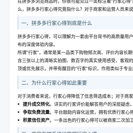
在拼多多浏览商品时，你很可能见过一类标注着“行家心得
么，拼多多行家心得究竟指什么？对于商家和运营人员来
一、拼多多行家心得到底是什么
拼多多行家心得，可以理解为一套由平台背书的高质量用户
布的深度体验内容。
所谓“行家”，通常是某一品类下购物频次高、评价内容长
含三张以上的清晰实拍图、数百字的真实使用感受、客观
顶或优先展示，并带有醒目的“行家”标识，作用类似于专
二、为什么行家心得如此重要
对于消费者来说，行家心得降低了信息筛选成本；对于商
提升成交转化
。详实的行家评价能解答用户的深层疑虑
争取免费流量
。平台鼓励内容化运营，拥有优质行家心得
积累信任资产
。一条出色的行家心得可以被商家二次加