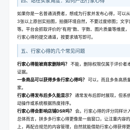
四、站在买家角度：如何产出行家心得
如果你是一名普通消费者，想成为行家并发布心得，可以
3张以上原创实拍图，拍摄环境自然，不要过度修图；文字
等。平台会抓取评价的“有用”数、字数、图片质量等维度
行家心得的提交通道，按要求填写即可。
五、行家心得的几个常见问题
行家心得能被商家删除吗？
不能，删除权限仅属于评价者本
证据。
一条商品可以获得多条行家心得吗？
可以，而且多条高质
家。
行家心得发布后多久能显示？
通常发布后即时展现，但系
动操作或系统根据热度排序。
行家心得会影响店铺DSR吗？
会。行家心得的评分同样计
总体而言，拼多多行家心得更像是一扇窗口，让注重内容
上，再配合规范的内容管理，自然就能借助行家心得获得