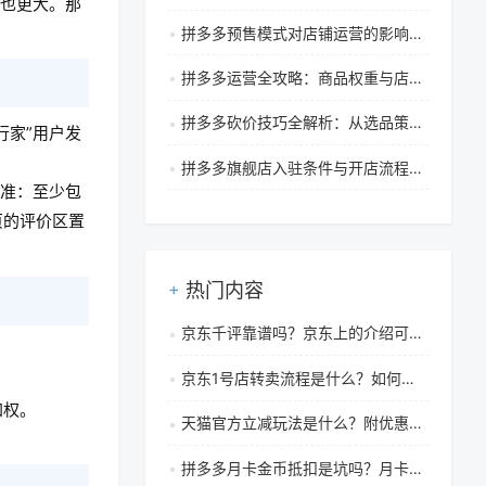
响也更大。那
拼多多预售模式对店铺运营的影响与管理策略全解析
拼多多运营全攻略：商品权重与店铺评分的核心规则解析
拼多多砍价技巧全解析：从选品策略到可靠性深度揭秘
行家”用户发
拼多多旗舰店入驻条件与开店流程全解析
标准：至少包
页的评价区置
热门内容
京东千评靠谱吗？京东上的介绍可信吗
京东1号店转卖流程是什么？如何卖一个高价呢？
加权。
天猫官方立减玩法是什么？附优惠券叠加规则
拼多多月卡金币抵扣是坑吗？月卡满减券能叠加吗？