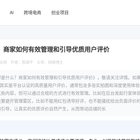
AI
跨境电商
创业项目
？商家如何有效管理和引导优质用户评价
业网
作者：陈国平
头衔：网络博主
得是什么？商家如何有效管理和引导优质用户评价》，敬请关注详情。如
它其实是平台认证的高质量用户评价，通常包含多张实拍图和深度使用体
这些内容，但可以通过合规的方式进行有效管理。比如在后台发起行家体
是要避开管理雷区，比如不能用红包诱导好评，也不能骚扰给出负面评价
的引导，让真实的优质评价自然产生，从而带动店铺的长