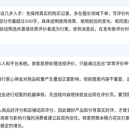
从这几步入手：先保持真实的购买记录，多在擅长领域下单；写评价
部分尽量超过300字，具体说明使用场景、使用前后的变化、和同类
，自动筛选并邀请优质评价者成为行家。收到消息后，在发布新评价
人和平台系统。商家若想处理违规评价，只能通过后台“异常评价申
量行家心得会对商品权重产生叠加正面影响，但前提是内容不重复、
统会进行短暂的机器审核，无违规内容很快就会出现在评价页。置顶
入商品好评分和店铺动态评分，因此做好产品和引导真实好评，才是
的商家与影响力强的消费者建立起双向信任。商家把根本精力花在打
更稳定的增长。