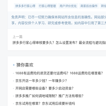
拼多多行家心得
行家心得管理
用户评价优化
商家后台操作
转
免责声明：已尽一切努力确保本网站所含信息的准确性。网站部
享，内容仅供个人学习、研究或参考使用，如内容中引用了第三
上一篇
拼多多行家心得审核要多久？怎么设置发布？最全流程与避坑指
猜你喜欢
1688有运费险的退货还要付运费吗？1688运费险在哪里看？
京东开店一年多少钱？一年赚多少？
开网店需要哪些设备？要多少启动资金？
拼多多推广如何调地域限制？推广方法有哪些？
京东试用在哪里？京东试用后续要补钱吗