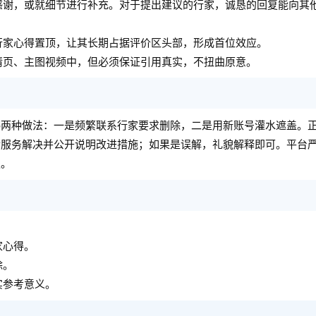
感谢，或就细节进行补充。对于提出建议的行家，诚恳的回复能向其
行家心得置顶，让其长期占据评价区头部，形成首位效应。
情页、主图视频中，但必须保证引用真实，不扭曲原意。
讳两种做法：一是频繁联系行家要求删除，二是用新账号灌水遮盖。
后服务解决并公开说明改进措施；如果是误解，礼貌解释即可。平台
权。
家心得。
除。
实参考意义。