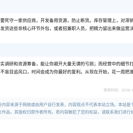
不要死守一家供应商，开发备用货源，防止断货。库存管理上，对滞
包发货这些非核心环节外包，或者招兼职人员，把精力留出来做运营
扎实调研和资源筹备，能让你避开大量无谓的亏损；而经营中的细节
，不盲目追风口，时间会成为你最好的复利。从现在开始，花一周把
修改时间：2026-05-
分内容来源于网络或由用户自行发表，内容观点不代表本站立场。本站是
方作品，其版权归原作者所有。若内容触犯了您的权益，请联系我们进行