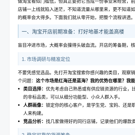
做淘宝看似门槛低，但真正要把它当成一份事业来经营，前
店铺一上线就陷入迷茫，不知道流量从哪里来，更不知道
的概率会大得多。下面我们就从零开始，把整个流程讲透
一、淘宝开店前期准备：打好地基才能盖高楼
盲目冲进市场，大概率会撞得头破血流。开店的筹备期，
1. 市场调研与精准定位
不要凭感觉选品。先打开淘宝搜索你感兴趣的类目，观察
个问题：
这个市场是红海还是蓝海？我的优势在哪里？我
类目选择：
优先考虑自己熟悉或有供应链资源的行业，
的非标品类，可以从细分功能型、小众人群入手。
人群画像：
锁定你的核心客户，是学生党、宝妈、还是
人来构建。
竞品分析：
找几家做得好的同行店铺，记录他们的爆款