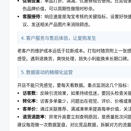
促销设置：
单品打折、满减、优惠券组合使用。比如设置
伤品牌价值，可以周期性做限时秒杀。
客服接待：
响应速度是淘宝考核的关键指标，设置好快
议、发送相关产品图片来消除顾虑。
4. 客户服务与售后体验，让复购发生
老客户的维护成本远低于拉新成本。打包时随货附上一张
感受。遇到退换货，爽快处理，损失小利能换来长期口碑
5. 数据驱动的精细化运营
开店不能只凭感觉，要每天看数据。重点监测这几个指标
访客数：
反映引流效果，如果持续低迷，要回头检查关
转化率：
访客多单量少，问题出在视觉、评价、价格或客
客单价：
通过关联推荐、满减凑单来提高每单价值，关
退货退款率：
异常升高要立刻查明原因，是质量批次问
建议每周做一次数据复盘，对比竞品数据，拆解对方的流