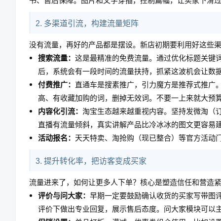
书、售后保障。图片和文字穿插，控制篇幅，让买家下滑
2. 多渠道引流，构建流量矩阵
没有流量，再好的产品都是摆设。新店初期要利用好这些
搜索流量：
这是最精准的免费流量。通过优化标题关键
后，系统会有一段时间的流量扶持，抓紧这波机会让数
付费推广：
直通车是搜素推广，引力魔方是推荐式推广。
高、有收藏加购的词，删掉无效词。不要一上来就大预
内容化引流：
淘宝生态越来越重视内容。坚持发微淘（
直播有流量倾斜，真实讲解产品比冷冰冰的图文更容易
活动报名：
天天特卖、淘抢购（现已整合）等官方活动门
3. 提升转化率，把访客变成买家
流量进来了，如何让更多人下单？核心是塑造信任和营造
评价与问大家：
早期一定要鼓励确认收货的买家写带图
评价下做出专业回复，展示售后态度。问大家模块可以