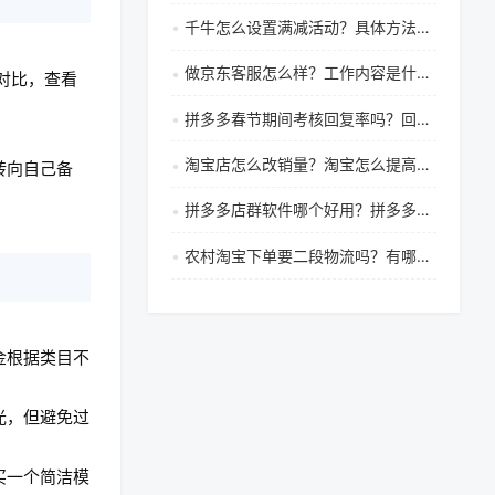
千牛怎么设置满减活动？具体方法和操作步骤是什么？
做京东客服怎么样？工作内容是什么？
对比，查看
拼多多春节期间考核回复率吗？回复率如何提升？
淘宝店怎么改销量？淘宝怎么提高销量？
转向自己备
拼多多店群软件哪个好用？拼多多开店必备软件有哪些
农村淘宝下单要二段物流吗？有哪些不需要？
金根据类目不
光，但避免过
买一个简洁模