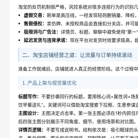
淘宝的处罚机制很严格，风控系统对很多违规行为的识别
虚假交易：
刷单是高压线，一经发现轻则删销量、降权
售假侵权：
卖仿牌、未授权商品会直接扣分关店，并可
极限词与广告法：
详情页、标题、聊聊中避免使用“第一”
延迟发货与违背承诺：
现在平台对发货时效要求极高，
二、淘宝店铺经营之道：让流量与订单持续滚动
准备工作就绪后，店铺就进入真正的经营阶段。这个过程
1. 产品上架与视觉量优化
标题写作：
不要抄袭同行的标题，要用核心词+属性词+场
饮早餐送礼”。关键词可以借助淘宝搜索下拉框、生意参谋
主图设计：
主图决定点击率。第一张主图必须在1秒内抓住用
后四张主图分别展示不同角度、细节、使用场景和对比图
详情页逻辑：
不要写成说明书。结构依次是：吸引眼球的