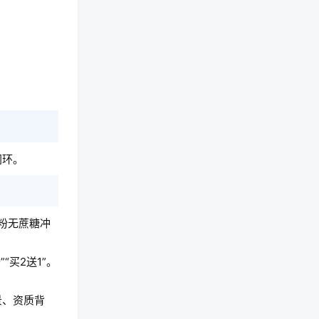
闭环。
粉无蔗糖冲
买2送1”。
景、资质背