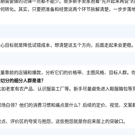
期需要做的功课一点都不能少。很多新手卖家抱着“先开起来再说”
如何转化。其实，只要把准备和经营这两个环节拆解清楚，一步步落
。
核心目标就是降低试错成本，想清楚这五个方向，后面走起来会更稳
销量靠前的店铺和爆款，分析它们的价格带、主图风格、目标人群。
能切分的细分人群是谁？
比如老家有农产品、认识服装工厂等。新手尽量避免进入鞋服箱包等
职场白领？他们的消费习惯和痛点是什么？后续的定价、视觉、文案
卖点、评价区的夸奖与抱怨，这些抱怨就是你后来居上的突破口。