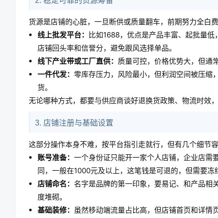
2. 稳定可靠的货源筹备
货源是店铺的心脏，一旦断供或质量翻车，前期努力全白
线上批发平台：
比如1688，优点是产品丰富、起批量
店铺回头率和信誉分，避免跟风选择单品。
线下产业带或工厂直供：
质量可控，价格优势大，但通
一件代发：
零库存压力，风险最小，但利润空间被压缩
货。
无论哪种方式，都要与供应商谈好退换货政策、物流时效
3. 店铺注册与基础设置
这部分操作本身不难，按平台指引走就行，但有几个细节
账号准备：
一个身份证只能开一家个人店铺，企业店需
同，一般在1000元及以上，这笔钱是可退的，但需要冻
店铺命名：
名字是品牌的第一印象，要易记、和产品相
度堆砌。
基础装修：
虽然移动端流量占比高，但店铺首页和详情