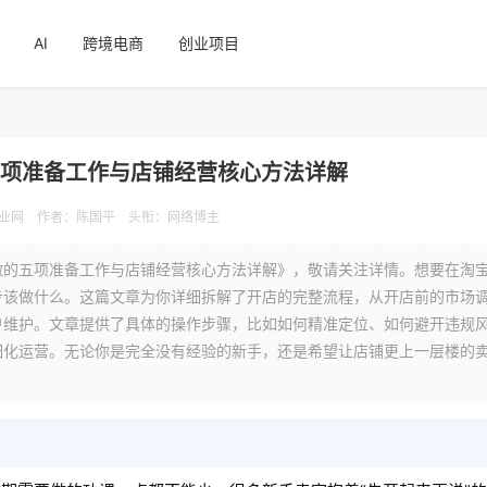
AI
跨境电商
创业项目
五项准备工作与店铺经营核心方法详解
业网
作者：陈国平
头衔：网络博主
做的五项准备工作与店铺经营核心方法详解》，敬请关注详情。想要在淘
步该做什么。这篇文章为你详细拆解了开店的完整流程，从开店前的市场
户维护。文章提供了具体的操作步骤，比如如何精准定位、如何避开违规
细化运营。无论你是完全没有经验的新手，还是希望让店铺更上一层楼的