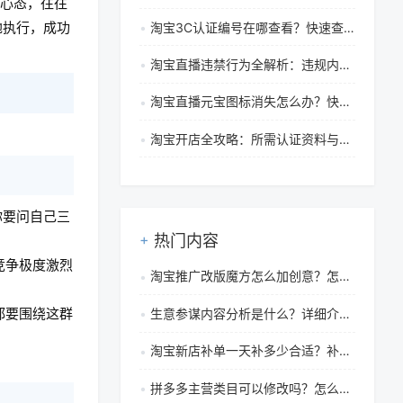
的心态，往往
地执行，成功
淘宝3C认证编号在哪查看？快速查询与真伪验证指南
淘宝直播违禁行为全解析：违规内容界定与平台处罚措施
淘宝直播元宝图标消失怎么办？快速解决方法与领取教程
。
淘宝开店全攻略：所需认证资料与准备清单详解
你要问自己三
热门内容
竞争极度激烈
淘宝推广改版魔方怎么加创意？怎么设置魔方？
都要围绕这群
生意参谋内容分析是什么？详细介绍！
淘宝新店补单一天补多少合适？补单也没流量咋回事？
拼多多主营类目可以修改吗？怎么修改？