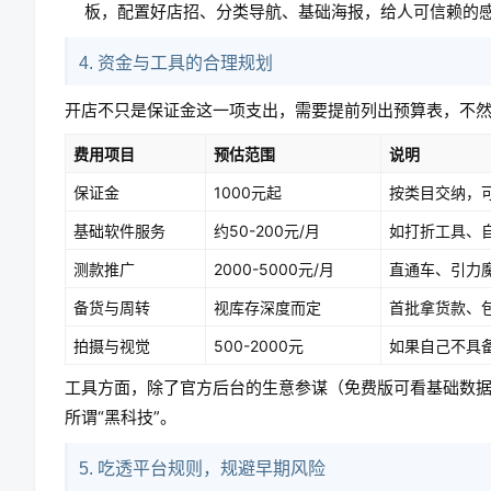
板，配置好店招、分类导航、基础海报，给人可信赖的
4. 资金与工具的合理规划
开店不只是保证金这一项支出，需要提前列出预算表，不
费用项目
预估范围
说明
保证金
1000元起
按类目交纳，
基础软件服务
约50-200元/月
如打折工具、
测款推广
2000-5000元/月
直通车、引力
备货与周转
视库存深度而定
首批拿货款、
拍摄与视觉
500-2000元
如果自己不具
工具方面，除了官方后台的生意参谋（免费版可看基础数
所谓“黑科技”。
5. 吃透平台规则，规避早期风险