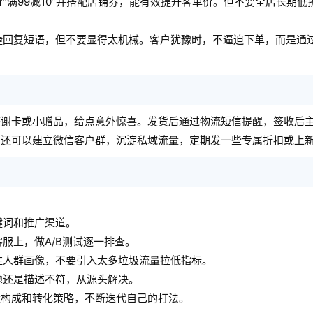
“满99减10”并搭配店铺券，能有效提升客单价。但不要全店长期低
捷回复短语，但不要显得太机械。客户犹豫时，不逼迫下单，而是通
感谢卡或小赠品，给点意外惊喜。发货后通过物流短信提醒，签收后
。还可以建立微信客户群，沉淀私域流量，定期发一些专属折扣或上
：
键词和推广渠道。
服上，做A/B测试逐一排查。
注人群画像，不要引入太多垃圾流量拉低指标。
题还是描述不符，从源头解决。
量构成和转化策略，不断迭代自己的打法。