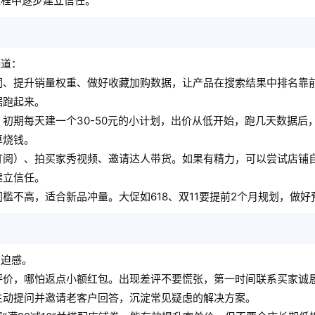
过程中逐步建立信任。
渠道：
词、提升销量权重、做好收藏加购数据，让产品在搜索结果中排名靠
据跑起来。
初期每天建一个30-50元的小计划，出价从低开始，跑几天数据后
算烧钱。
订阅）、拍买家秀视频、邀请达人带货。如果有精力，可以尝试店铺
建立信任。
槛不高，适合新品冲量。大促如618、双11要提前2个月规划，做好
紧迫感。
评价，哪怕返点小额红包。出现差评不要慌张，第一时间联系买家诚
主动提问并邀请老客户回答，沉淀常见疑虑的解决方案。