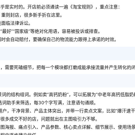
几乎是实时的。开店前必须通读一遍《淘宝规则》，重点注意：
，重则封店，很多新手折在这里。
能面临法律诉讼。
“最好”“国家级”等绝对化用语，容易被投诉或排查。
超时会自动赔付，要确保自己的物流能力跟得上承诺的时效。
中，需要死磕细节，把每一个模块都打磨成能承接流量并产生转化的
景词的结构组词。例如卖“高钙奶粉”，可以拓展为“中老年高钙低脂奶
选词助手来筛选，每30个字写满，注意语句通顺。
户，干净背景、产品主体突出，并带一行卖点文案，比如“爆汗速干”“
。很多成交不好的店，问题就出在主图吸引力不够。
头图海报、痛点引入、产品参数、核心卖点详解、细节展示、使用场