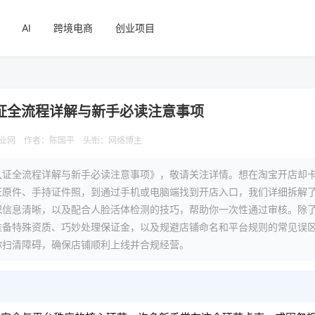
AI
跨境电商
创业项目
证全流程详解与新手必读注意事项
业网
作者：陈国平
头衔：网络博主
认证全流程详解与新手必读注意事项》，敬请关注详情。想在淘宝开店却
证原件、手持证件照，到通过手机或电脑端找到开店入口，我们详细拆解
保信息清晰，以及配合人脸活体检测的技巧，帮助你一次性通过审核。除
准备特殊资质、巧妙处理保证金，以及规避店铺命名和平台规则的常见误
你扫清障碍，确保店铺顺利上线并合规经营。