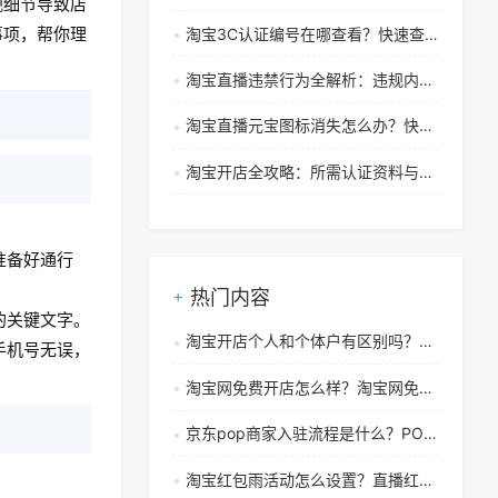
视细节导致店
事项，帮你理
淘宝3C认证编号在哪查看？快速查询与真伪验证指南
淘宝直播违禁行为全解析：违规内容界定与平台处罚措施
淘宝直播元宝图标消失怎么办？快速解决方法与领取教程
淘宝开店全攻略：所需认证资料与准备清单详解
准备好通行
热门内容
的关键文字。
淘宝开店个人和个体户有区别吗？无货源怎么做？
手机号无误，
淘宝网免费开店怎么样？淘宝网免费开店可靠吗
京东pop商家入驻流程是什么？POP商家审核要多久？
淘宝红包雨活动怎么设置？直播红包使用规则是什么？