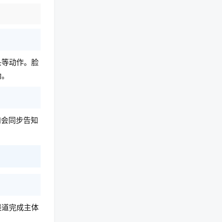
头等动作。脸
功。
知会同步告知
渠道完成主体