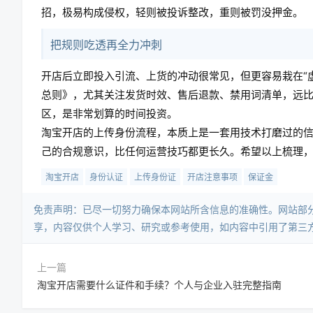
招，极易构成侵权，轻则被投诉整改，重则被罚没押金。
把规则吃透再全力冲刺
开店后立即投入引流、上货的冲动很常见，但更容易栽在“虚
总则》，尤其关注发货时效、售后退款、禁用词清单，远
区，是非常划算的时间投资。
淘宝开店的上传身份流程，本质上是一套用技术打磨过的
己的合规意识，比任何运营技巧都更长久。希望以上梳理
淘宝开店
身份认证
上传身份证
开店注意事项
保证金
免责声明：已尽一切努力确保本网站所含信息的准确性。网站部
享，内容仅供个人学习、研究或参考使用，如内容中引用了第三
上一篇
淘宝开店需要什么证件和手续？个人与企业入驻完整指南