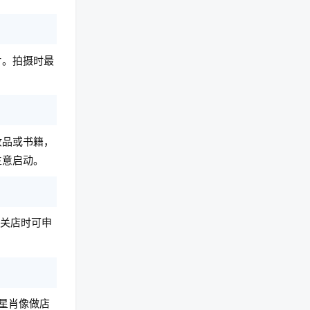
片。拍摄时最
妆品或书籍，
生意启动。
在关店时可申
星肖像做店