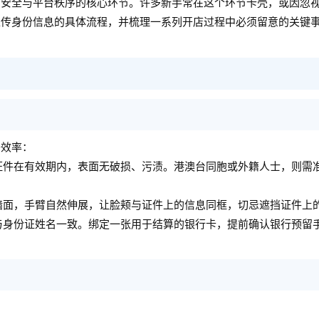
易安全与平台秩序的核心环节。许多新手常在这个环节卡壳，或因忽
上传身份信息的具体流程，并梳理一系列开店过程中必须留意的关键
升效率：
证件在有效期内，表面无破损、污渍。港澳台同胞或外籍人士，则需
墙面，手臂自然伸展，让脸颊与证件上的信息同框，切忌遮挡证件上
与身份证姓名一致。绑定一张用于结算的银行卡，提前确认银行预留