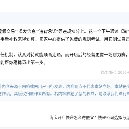
假交易”“滥发信息”“违背承诺”等违规扣分上。花一个下午通读《淘
比事后补救来得划算。卖家中心提供了免费的规则考试，用它测试自
信任机制，认真对待就能顺畅走通。而开店后的经营更像一场耐力赛
，能帮你稳稳迈出第一步。
修改时间：2026-05-
分内容来源于网络或由用户自行发表，内容观点不代表本站立场。本站是
方作品，其版权归原作者所有。若内容触犯了您的权益，请联系我们进行
淘宝开店快递怎么寄便宜？快递公司选择与