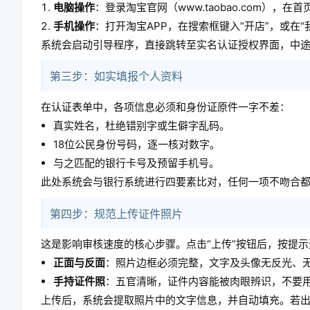
电脑操作
：登录淘宝官网（www.taobao.com），
手机操作
：打开淘宝APP，在搜索框键入“开店”，或在“
系统会启动引导程序，直接跳转至实名认证授权界面，中
第三步：如实填报个人资料
在认证表单中，各项信息必须和身份证原件一字不差：
真实姓名，杜绝错别字或生僻字乱码。
18位公民身份号码，逐一核对数字。
与之匹配的银行卡号及预留手机号。
此处系统会与银行系统进行四要素比对，任何一项不吻合
第四步：规范上传证件照片
这是影响审核速度的核心步骤。点击“上传”按钮后，按提
正面与反面
：照片边框必须完整，文字及头像无反光、
手持证件照
：五官清晰，证件内容能被肉眼辨识，不要
上传后，系统会提取照片中的文字信息，并自动填充。若