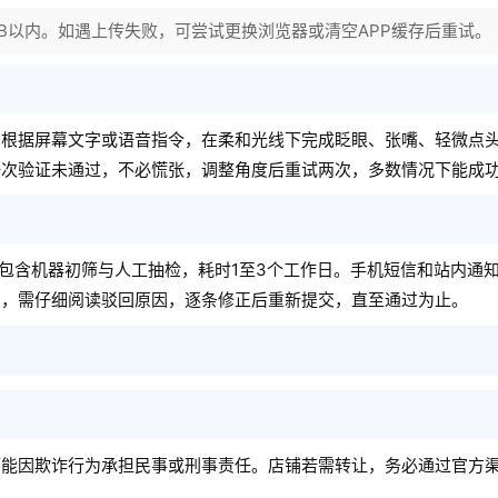
MB以内。如遇上传失败，可尝试更换浏览器或清空APP缓存后重试。
。根据屏幕文字或语音指令，在柔和光线下完成眨眼、张嘴、轻微点
一次验证未通过，不必慌张，调整角度后重试两次，多数情况下能成
常包含机器初筛与人工抽检，耗时1至3个工作日。手机短信和站内通
回，需仔细阅读驳回原因，逐条修正后重新提交，直至通过为止。
可能因欺诈行为承担民事或刑事责任。店铺若需转让，务必通过官方