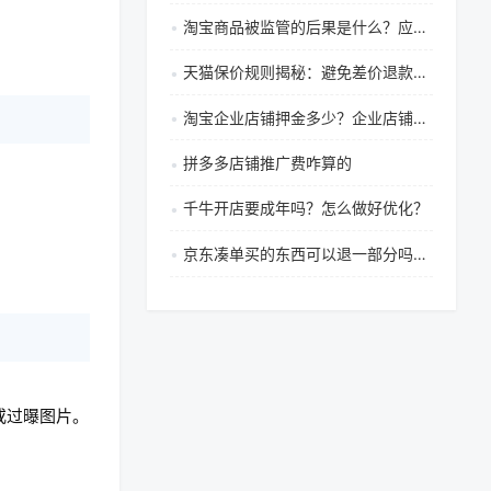
淘宝商品被监管的后果是什么？应对策略与避免降权方法详解
天猫保价规则揭秘：避免差价退款失败，守护大促钱包的实战技巧
淘宝企业店铺押金多少？企业店铺需要什么材料？
拼多多店铺推广费咋算的
千牛开店要成年吗？怎么做好优化？
京东凑单买的东西可以退一部分吗？凑单有哪些技巧？
或过曝图片。
。