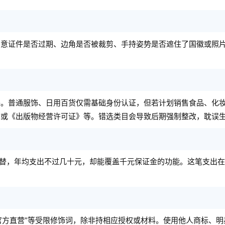
留意证件是否过期、边角是否被裁剪、手持姿势是否遮住了国徽或照
件。普通服饰、日用百货仅需基础身份认证，但若计划销售食品、化
》或《出版物经营许可证》等。错选类目会导致后期强制整改，耽误
代替，年均支出不过几十元，却能覆盖千元保证金的功能。这笔支出
“官方直营”等受限修饰词，除非持相应授权或材料。使用他人商标、明