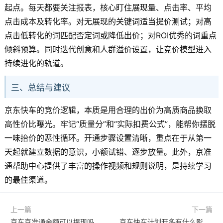
起点。每天都要关注报表，核心盯住展现量、点击率、平均
点击成本及转化率。对无展现的关键词适当提价测试；对高
点击低转化的词匹配否定词或降低出价；对ROI优秀的词重点
倾斜预算。同时迭代创意和人群溢价设置，让竞价模型进入
持续进化的轨道。
三、总结与建议
京东快车的竞价逻辑，本质是用合理的出价为高质商品换取
高性价比曝光。牢记“质量分”和“实际扣费公式”，能帮你摆脱
一味抬价的恶性循环。开通步骤设置清晰，重点在于从第一
天起就建立数据的意识，小额试错、逐步放量。此外，京准
通帮助中心提供了丰富的操作视频和规则说明，是持续学习
的最佳渠道。
上一篇
下一篇
京东京准通余额可以提现吗？充值方式有哪些？一文讲清资金规则
京东快车计划开多有什么影响？多开利弊分析与运营避坑指南