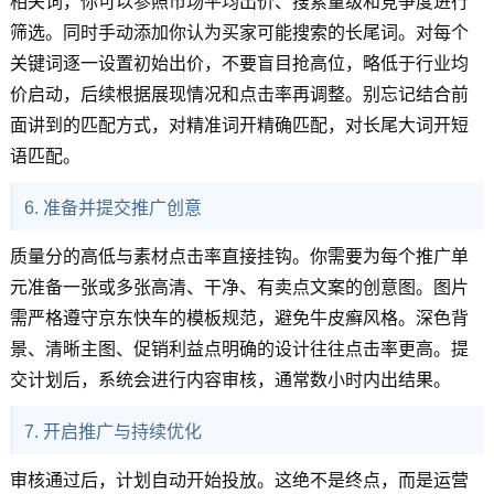
相关词，你可以参照市场平均出价、搜索量级和竞争度进行
筛选。同时手动添加你认为买家可能搜索的长尾词。对每个
关键词逐一设置初始出价，不要盲目抢高位，略低于行业均
价启动，后续根据展现情况和点击率再调整。别忘记结合前
面讲到的匹配方式，对精准词开精确匹配，对长尾大词开短
语匹配。
6. 准备并提交推广创意
质量分的高低与素材点击率直接挂钩。你需要为每个推广单
元准备一张或多张高清、干净、有卖点文案的创意图。图片
需严格遵守京东快车的模板规范，避免牛皮癣风格。深色背
景、清晰主图、促销利益点明确的设计往往点击率更高。提
交计划后，系统会进行内容审核，通常数小时内出结果。
7. 开启推广与持续优化
审核通过后，计划自动开始投放。这绝不是终点，而是运营