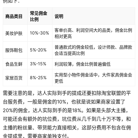
例如下：
常见佣金
商品类目
说明
比例
客单价高、利润空间大的品类，佣金比例
10%-30%
美妆护肤
相对更高
普通款式的佣金较低，设计师款、品牌款
5%-20%
服饰鞋包
会适当提高比例
3%-15%
食品生鲜
利润较薄，佣金比例普遍偏低
实用型小物件佣金适中，大件家具佣金会
8%-25%
家居百货
更低
需要注意的是，达人实际到手的提成还要扣除淘宝联盟的平
台服务费，一般是佣金的10%，也就是说如果商家设置了
20%的佣金，达人实际到手的是18%。如果是头部大主播，
可能还会有额外的坑位费，坑位费从几千到几十万不等，和
主播的粉丝量、带货能力直接相关，这部分费用不包含在佣
金提成里，需要商家单独支付。