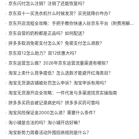
京东闪付怎么注销？注销了还能恢复吗？
京东双十一买洗衣机什么时候发货？买完就降价咋办？
京东开店流程全攻略：手把手教你快速入驻京东平台（附费用解析）
京东自营的奶粉都是正品吗？如何配送？
拼多多取消免密支付怎么关？免密支付怎么退款？
京东双12怎么助力？双12优惠大吗？
京东运营怎么做？2026年京东运营流量渠道有哪些？
淘宝上卖什么竞争度低？怎么选款才能避开红海类目？
淘宝无货源店铺被处罚怎么申诉？淘宝申诉有用吗？
淘宝无货源开店全攻略：一件代发与多渠道找货实操指南
拼多多买药会被记录病史吗？拼多多买药可靠吗
淘宝风险保证金2000怎么退？需要什么条件？
淘小铺是合法的吗？淘小铺开店好嘛？
淘宝新势力周春活动外围招商规则是什么？