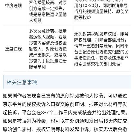
容传播量较高、对原
中度违规
用分10-20分，同时取消账号
创方造成一定损失，
当月的视频流量扶持、原创奖
或是恶意搬运少量他
励等权益
人视频
多次恶意抄袭、批量
永久封禁视频发布权限，账号
搬运他人视频，或是
降权处理，扣除全部信用分，
抄袭内容涉及侵权金
情节严重者封禁账号，同时平
重度违规
额较大、对原创方造
台会配合原创方追究相应的民
成严重损失，或是以
事赔偿责任，若涉及违法犯罪
抄袭为手段批量注册
线索会移交相关部门处理
账号牟利
相关注意事项
如果创作者发现自己发布的原创视频被他人抄袭，可以通过
京东平台的侵权投诉入口提交原创证明、抄袭对比材料等发
起投诉，平台会在3-7个工作日内完成核查并给出处理结果。
如果是被误判为抄袭，也可以在处罚通知发出后15天内提交
原始创作素材、授权证明等材料发起申诉，核实无误后会撤