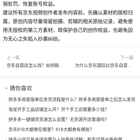
销处罚、恢复账号权益。
建议所有京东视频创作者发布内容前，先确认素材的版权归
属，原创内容尽量保留拍摄、剪辑的相关原始记录，避免使
用无授权的第三方素材，既保护自己的创作权益，也避免因
为无心之失陷入抄袭纠纷。
上一篇
下一篇
京东自营店怎么找？如何联系客服？一文教你快速定位与咨询
为什么京东国际比京东自营便宜？深度解析价格差异背后的真正原因
猜你喜欢
拼多多商家接单后发货流程是什么？拼多多商家接单之后怎么发货
淘宝开手工品店铺怎么开？开个手工店需要多少钱？
拼多多一键铺货货源怎么设置？无货源开店靠谱吗？
京东618大额券在哪里？618大额券有哪些？
快手小店交易关闭步骤与入驻条件详解：新手运营必备指南