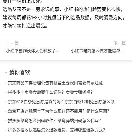
要在一棵树上吊死。
选品从来不是一劳永逸的事，小红书的热门趋势变化很快，
建议每周都花1-2小时复盘当下的选品数据，及时调整方向，
才能持续打造出爆品。
上一篇
下一篇
小红书创作伙伴大会释放了哪些商业信号？三大趋势解读
小红书电商怎么做才能爆单？普通人也能学会的带货实操指南
猜你喜欢
京东商品库存管理公告有哪些重要规则需要商家注意
拼多多上卖零食需要什么证件？卖零食赚钱吗？
京东618白条免息券是真的吗？京东白条12期免息券怎么领
淘宝开店违规两年了为什么现在还不能用？是什么原因？
拼多多菜鸟怎么扫码取件？菜鸟驿站扫码怎么代取？
拼多多拒收快递后怎么退款退货，支持哪些退款方式？