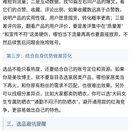
难抢到流量；二是互动数据，找10篇左右同产品的爆文，看
它们的点赞、收藏、评论比例，如果收藏数远高于点赞数，
说明产品的实用性强，用户愿意囤货，转化概率更高；三是
差评内容，翻看产品的用户评价，要是差评集中在“质量差”
“和宣传不符”这类硬伤，哪怕当下流量再高也要直接放弃，不
然后续售后问题会拖垮账号。
第三步：结合自身优势做差异化
选品不能只看热度，还要结合自己的账号定位和资源。如果
你是美妆博主，就不要盲目去选家居类产品，哪怕家居类当
下再火，和你原有粉丝的需求不匹配，也很难出效果。另外
可以找细分差异点，比如大家都卖防晒衣，你可以选“大码女
生专属防晒衣”“通勤不闷汗的防晒衣”，避开通用款的红海竞
争，更容易做出自己的特色。
三、选品避坑提醒