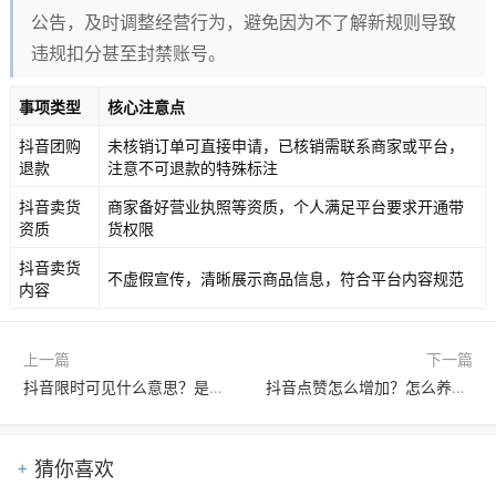
公告，及时调整经营行为，避免因为不了解新规则导致
违规扣分甚至封禁账号。
事项类型
核心注意点
抖音团购
未核销订单可直接申请，已核销需联系商家或平台，
退款
注意不可退款的特殊标注
抖音卖货
商家备好营业执照等资质，个人满足平台要求开通带
资质
货权限
抖音卖货
不虚假宣传，清晰展示商品信息，符合平台内容规范
内容
上一篇
下一篇
抖音限时可见什么意思？是何功能？
抖音点赞怎么增加？怎么养号？
猜你喜欢