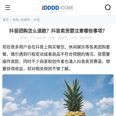
首页
>
电商+自媒体
>
抖音
抖音团购怎么退款？抖音卖货要注意哪些事项？
来源：
个人创业网
作者：陈国平
头衔：网络博主
现在很多用户会在抖音上购买餐饮、休闲娱乐等各类团购套
餐，偶尔遇到行程变动或者商品不符合预期的情况，就需要
操作退款，同时不少商家和创作者也涌入抖音卖货赛道，想
要获得收益，却对相关规则不够了解。