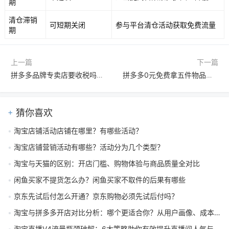
期
清仓滞销
可短期关闭
参与平台清仓活动获取免费流量
期
上一篇
下一篇
拼多多品牌专卖店要收税吗？专卖店有什么好处？
拼多多0元免费拿五件物品是真的吗？拼多多0元免费拿方法有哪些
猜你喜欢
淘宝店铺活动店铺在哪里？有哪些活动？
淘宝店铺营销活动有哪些？活动分为几个类型？
淘宝与天猫的区别：开店门槛、购物体验与商品质量全对比
闲鱼买家不提货怎么办？闲鱼买家不取件的后果有哪些
京东先试后付怎么开通？京东购物必须先试后付吗？
淘宝与拼多多开店对比分析：哪个更适合你？从用户画像、成本、流量策略全解读
淘宝直播V4流量瓶颈破解：6大策略助你有效提升直播间人气与互动