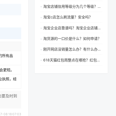
淘宝店铺信用等级分为几个等级？淘宝买家信誉分怎么提升？
淘宝c店怎么刷流量？安全吗？
淘宝企业店靠谱吗？淘宝企业店铺优势是什么？
淘货源的一口价是什么？如何申请？
刚开网店没销量怎么办？有什么办法？
的所有品
618天猫红包雨整点在哪抢？红包雨攻略有哪些
会更短。
业执照，经
也要及时到
08 16:07:03