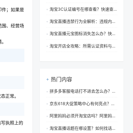
淘宝3C认证编号在哪查看？快速查询与真伪验证指南
印件；如果是
淘宝直播违禁行为全解析：违规内容界定与平台处罚措施
范围、经营场
淘宝直播元宝图标消失怎么办？快速解决方法与领取教程
请。
淘宝开店全攻略：所需认证资料与准备清单详解
热门内容
拼多多客服电话打不进去怎么办？有哪些解决办法？
状态正常。
京东618大促策略中心有何亮点？核心功能介绍
阿里妈妈必须开淘宝店吗？阿里妈妈淘宝联盟官网怎么进入
填写执照上的
淘宝直播话题在哪设置？如何找话题？