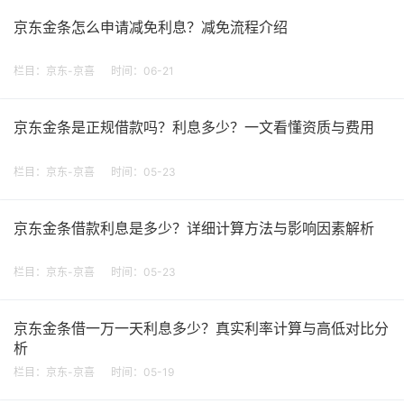
京东金条怎么申请减免利息？减免流程介绍
栏目：
京东-京喜
时间：06-21
京东金条是正规借款吗？利息多少？一文看懂资质与费用
栏目：
京东-京喜
时间：05-23
京东金条借款利息是多少？详细计算方法与影响因素解析
栏目：
京东-京喜
时间：05-23
京东金条借一万一天利息多少？真实利率计算与高低对比分
析
栏目：
京东-京喜
时间：05-19