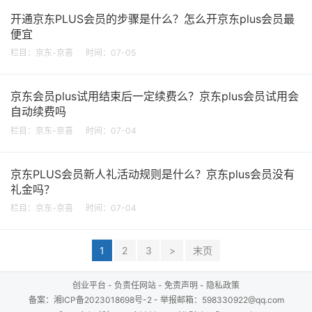
开通京东PLUS会员的步骤是什么？怎么开京东plus会员最
便宜
栏目：
京东-京喜
时间：07-05
京东会员plus试用结束后一定续费么？京东plus会员试用会
自动续费吗
栏目：
京东-京喜
时间：07-04
京东PLUS会员新人礼活动规则是什么？京东plus会员没有
礼金吗？
栏目：
京东-京喜
时间：07-04
1
2
3
>
末页
创业平台
-
负责任网站
-
免责声明
-
隐私政策
备案：
湘ICP备2023018698号-2
- 举报邮箱：598330922@qq.com