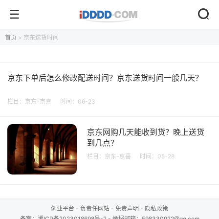
首页
> 京东送货时间
京东下单后怎么修改配送时间？京东送货时间一般几天？
栏目：
京东-京喜
时间：06-23
京东网购几天能收到货？晚上送货
到几点？
栏目：
京东-京喜
时间：05-28
创业平台
-
负责任网站
-
免责声明
-
隐私政策
备案：
湘ICP备2023018698号-2
- 举报邮箱：598330922@qq.com