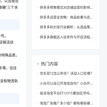
验，以及是否
准确”三个关
拼多多预售模式对店铺运营的影响与管理策略全解析
拼多多运营全攻略：商品权重与店铺评分的核心规则解析
拼多多砍价技巧全解析：从选品策略到可靠性深度揭秘
单号。
拼多多旗舰店入驻条件与开店流程全解析
促销活动
分特殊品类，
热门内容
卡等，往往
京东双12怎么秒杀？活动入口在哪？
号没有物流轨
小白可以自己开淘宝店吗？小白开网店该怎么做起来
投诉淘宝平台打12315要加区号吗？怎么加？
淘宝广告推广多少钱？都有哪些硬广广告？