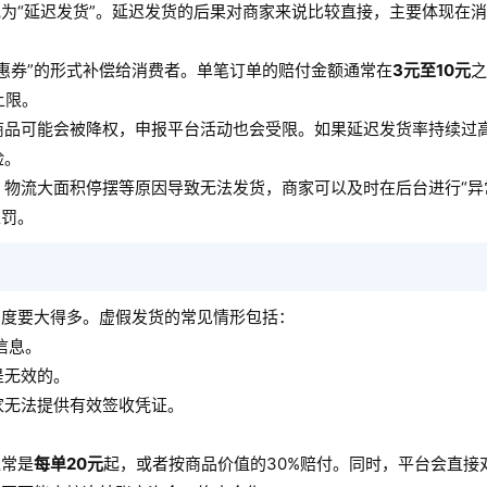
为“延迟发货”。延迟发货的后果对商家来说比较直接，主要体现在
惠券”的形式补偿给消费者。单笔订单的赔付金额通常在
3元至10元
之
上限。
商品可能会被降权，申报平台活动也会受限。如果延迟发货率持续过
险。
物流大面积停摆等原因导致无法发货，商家可以及时在后台进行“异
处罚。
力度要大得多。虚假发货的常见情形包括：
信息。
是无效的。
家无法提供有效签收凭证。
通常是
每单20元
起，或者按商品价值的30%赔付。同时，平台会直接