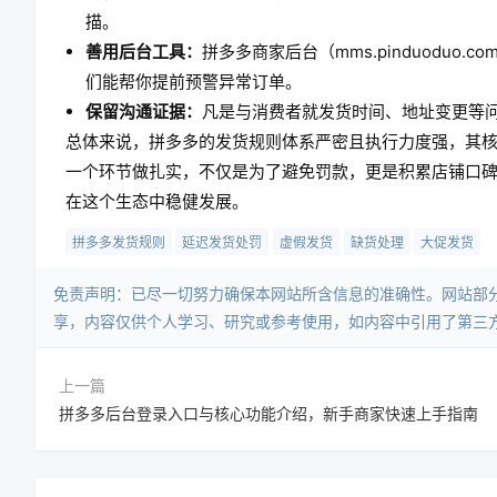
描。
善用后台工具：
拼多多商家后台（mms.pinduoduo
们能帮你提前预警异常订单。
保留沟通证据：
凡是与消费者就发货时间、地址变更等
总体来说，拼多多的发货规则体系严密且执行力度强，其核
一个环节做扎实，不仅是为了避免罚款，更是积累店铺口
在这个生态中稳健发展。
拼多多发货规则
延迟发货处罚
虚假发货
缺货处理
大促发货
免责声明：已尽一切努力确保本网站所含信息的准确性。网站部
享，内容仅供个人学习、研究或参考使用，如内容中引用了第三
上一篇
拼多多后台登录入口与核心功能介绍，新手商家快速上手指南