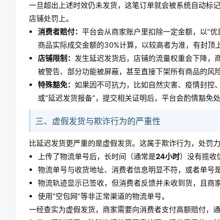
一旦超出上述时效仍未发货，这笔订单就会被系统自动标记
店铺处罚上。
消费者赔付：
平台会从商家账户里扣除一定金额，以“优
商品实际成交金额的30%计算，以较高者为准，有封顶
店铺限制：
发生延迟发货后，店铺的流量权重会下降，
被警告、部分功能被屏蔽，甚至直接下架所有商品的风
特殊豁免：
如果因不可抗力，比如自然灾害、疫情封控、
或“延迟发货报备”，提交相关证明后，平台会酌情豁免
三、虚假发货与欺诈行为的严重性
比延迟发货更严重的是虚假发货。这属于欺诈行为，处罚
上传了物流单号后，长时间（通常是
24小时
）没有揽收
物流单号与收货地址、消费者信息明显不符，或者单号
物流轨迹显示已签收，但消费者反馈并未收到货，且商
使用“空包网”等非正常渠道的物流单号。
一经查实为虚假发货，商家需要向消费者支付高额赔付，