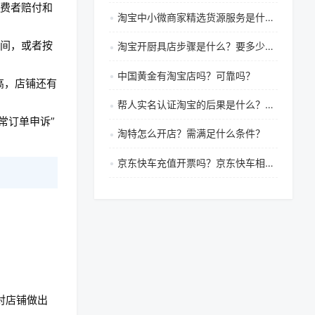
消费者赔付和
淘宝中小微商家精选货源服务是什么？免费吗？
间，或者按
淘宝开厨具店步骤是什么？要多少钱？
中国黄金有淘宝店吗？可靠吗？
高，店铺还有
帮人实名认证淘宝的后果是什么？实人认证对自己有什么影响吗？
常订单申诉”
淘特怎么开店？需满足什么条件？
京东快车充值开票吗？京东快车相关疑问全解答
对店铺做出