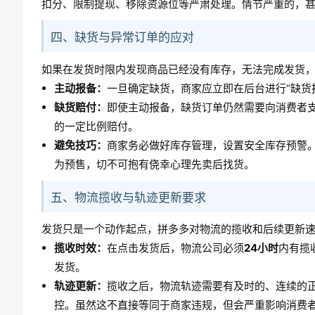
扣分、限制提现、移除资源位等严肃处理。情节严重的，
四、缺货与异常订单的应对
如果在发货时限内发现商品已经没有库存，无法完成发货，
主动报备：
一旦确定缺货，商家应立即在后台进行“缺货
缺货赔付：
即使主动报备，缺货订单仍然需要向消费者
的一定比例赔付。
避免技巧：
商家务必做好库存管理，设置安全库存预警
为预售，切不可抱有侥幸心理先卖后找货。
五、物流揽收与轨迹更新要求
发货只是一个动作起点，拼多多对物流的揽收和后续更新
揽收时效：
在点击发货后，物流公司必须
24小时
内有揽
发货。
轨迹更新：
揽收之后，物流轨迹需要有及时的、连续的
控。虽然这不直接等同于商家违规，但会严重影响消费