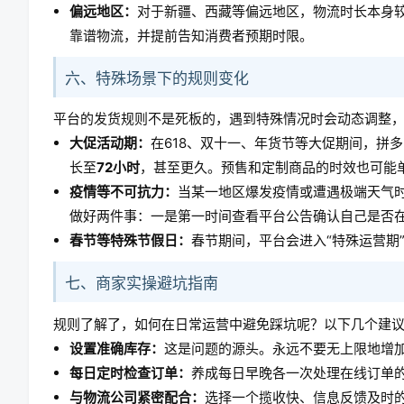
偏远地区：
对于新疆、西藏等偏远地区，物流时长本身
靠谱物流，并提前告知消费者预期时限。
六、特殊场景下的规则变化
平台的发货规则不是死板的，遇到特殊情况时会动态调整
大促活动期：
在618、双十一、年货节等大促期间，拼
长至
72小时
，甚至更久。预售和定制商品的时效也可能
疫情等不可抗力：
当某一地区爆发疫情或遭遇极端天气
做好两件事：一是第一时间查看平台公告确认自己是否
春节等特殊节假日：
春节期间，平台会进入“特殊运营期
七、商家实操避坑指南
规则了解了，如何在日常运营中避免踩坑呢？以下几个建
设置准确库存：
这是问题的源头。永远不要无上限地增
每日定时检查订单：
养成每日早晚各一次处理在线订单
与物流公司紧密配合：
选择一个揽收快、信息反馈及时