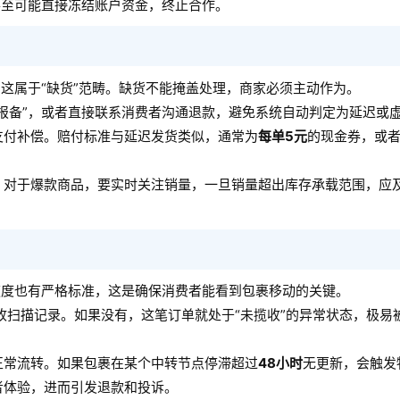
甚至可能直接冻结账户资金，终止合作。
这属于“缺货”范畴。缺货不能掩盖处理，商家必须主动作为。
报备”，或者直接联系消费者沟通退款，避免系统自动判定为延迟或
支付补偿。赔付标准与延迟发货类似，通常为
每单5元
的现金券，或
。对于爆款商品，要实时关注销量，一旦销量超出库存承载范围，应
速度也有严格标准，这是确保消费者能看到包裹移动的关键。
收扫描记录。如果没有，这笔订单就处于“未揽收”的异常状态，极易
正常流转。如果包裹在某个中转节点停滞超过
48小时
无更新，会触发
者体验，进而引发退款和投诉。