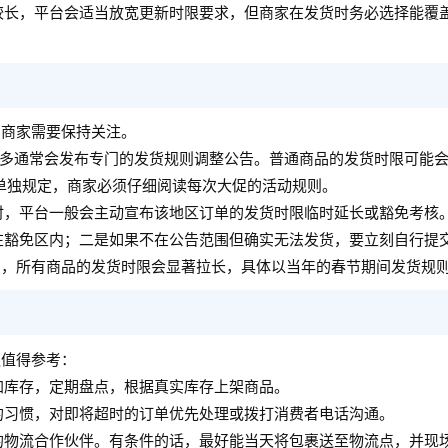
较长，平台会适当放宽更新时限要求，但商家在发货时务必选择能覆
，商家需要保持关注。
多多通常会发布专门的发货规则调整公告。普通商品的发货时限可能会
单独规定，商家必须仔细阅读每次大促的活动规则。
时，平台一般会主动宣布该地区订单的发货时限临时延长或豁免考核
在豁免区内；二是如果不在公告范围但确实无法发货，要立刻自行提
”，所有商品的发货时限会显著拉长，具体以当年的春节期间发货规
议值得参考：
加库存，定期盘点，根据真实库存上架商品。
的习惯，对即将超时的订单优先处理或拨打消费者电话沟通。
的物流合作伙伴。有条件的话，最好能当天将包裹送至物流点，并现