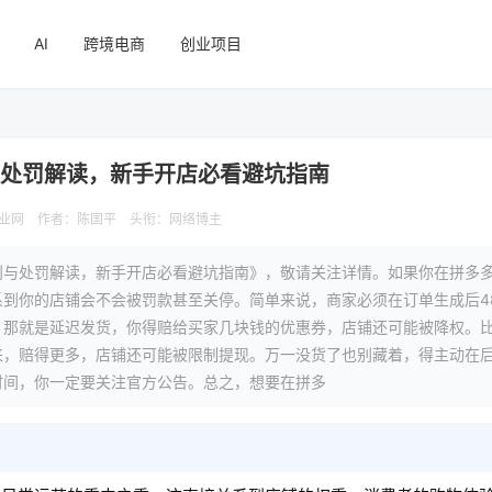
AI
跨境电商
创业项目
与处罚解读，新手开店必看避坑指南
业网
作者：陈国平
头衔：网络博主
则与处罚解读，新手开店必看避坑指南》，敬请关注详情。如果你在拼多
到你的店铺会不会被罚款甚至关停。简单来说，商家必须在订单生成后4
，那就是延迟发货，你得赔给买家几块钱的优惠券，店铺还可能被降权。
来，赔得更多，店铺还可能被限制提现。万一没货了也别藏着，得主动在
时间，你一定要关注官方公告。总之，想要在拼多