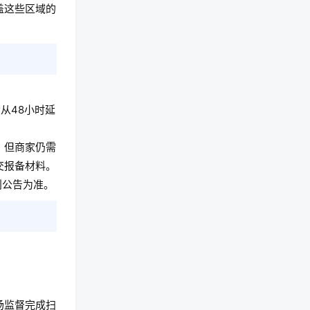
盖这些区域的
从48小时延
。但商家仍需
交报备材料。
则公告为准。
场监督完成扫