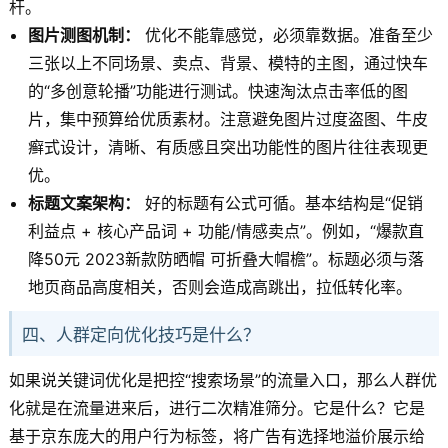
杆。
图片测图机制：
优化不能靠感觉，必须靠数据。准备至少
三张以上不同场景、卖点、背景、模特的主图，通过快车
的“多创意轮播”功能进行测试。快速淘汰点击率低的图
片，集中预算给优质素材。注意避免图片过度盗图、牛皮
癣式设计，清晰、有质感且突出功能性的图片往往表现更
优。
标题文案架构：
好的标题有公式可循。基本结构是“促销
利益点 + 核心产品词 + 功能/情感卖点”。例如，“爆款直
降50元 2023新款防晒帽 可折叠大帽檐”。标题必须与落
地页商品高度相关，否则会造成高跳出，拉低转化率。
四、人群定向优化技巧是什么？
如果说关键词优化是把控“搜索场景”的流量入口，那么人群优
化就是在流量进来后，进行二次精准筛分。它是什么？它是
基于京东庞大的用户行为标签，将广告有选择地溢价展示给