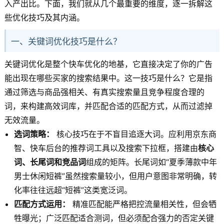
入产出比。下面，我们就从几个最重要的维度，逐一拆解这
些优化技巧及其内涵。
一、关键词优化技巧是什么？
关键词优化是整个快车优化的地基，它直接决定了你的广告
能出现在哪些买家的搜索结果中。这一技巧是什么？它是指
通过筛选与商品强相关、有真实搜索量且竞争程度合理的
词，来构建高效词库，并匹配合适的匹配方式，从而过滤掉
无效流量。
选词策略：
核心技巧在于不盲目追逐大词。应利用京东商
智、快车后台的推荐词工具以及搜索下拉框，搭建由
核心
词、长尾词和竞品词
组成的矩阵。长尾词如“夏季薄款中年
男士休闲短裤”虽然搜索量较小，但用户意图非常明确，转
化率往往远超“短裤”这类宽泛词。
匹配方式运用：
精准匹配能严格把控流量相关性，但会牺
牲曝光；广泛匹配适合测词，但必须配合强力的否定关键