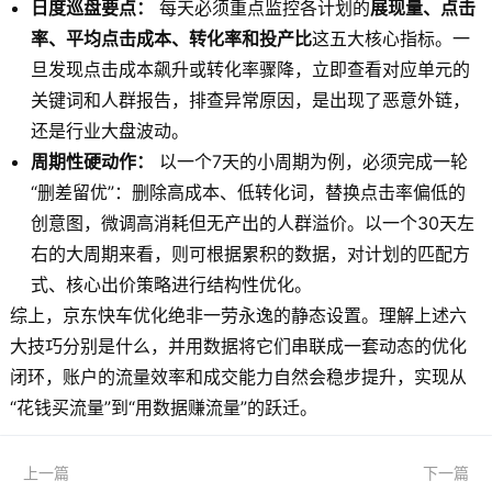
日度巡盘要点：
每天必须重点监控各计划的
展现量、点击
率、平均点击成本、转化率和投产比
这五大核心指标。一
旦发现点击成本飙升或转化率骤降，立即查看对应单元的
关键词和人群报告，排查异常原因，是出现了恶意外链，
还是行业大盘波动。
周期性硬动作：
以一个7天的小周期为例，必须完成一轮
“删差留优”：删除高成本、低转化词，替换点击率偏低的
创意图，微调高消耗但无产出的人群溢价。以一个30天左
右的大周期来看，则可根据累积的数据，对计划的匹配方
式、核心出价策略进行结构性优化。
综上，京东快车优化绝非一劳永逸的静态设置。理解上述六
大技巧分别是什么，并用数据将它们串联成一套动态的优化
闭环，账户的流量效率和成交能力自然会稳步提升，实现从
“花钱买流量”到“用数据赚流量”的跃迁。
上一篇
下一篇