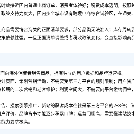
送时效接近国内普通电商订单，消费者体验好；税费成本透明，按照
；政策支持力度大，国内多个城市设有跨境电商综合试验区，在通关
且商品需要符合海关的正面清单要求，部分品类无法准入；库存周转
政策依赖性强，一旦正面清单调整或者税收政策变化，会直接影响商
接面向海外消费者销售商品，拥有独立的用户数据和品牌运营权。
设计页面、策划营销活动，不需要受第三方平台的规则限制；用户资
做长期的二次营销和老客维护；利润空间大，不需要向平台缴纳佣金
告、搜索引擎推广，新站的获客成本往往是第三方平台的2-3倍；
用户评价、品牌背书才能逐步积累口碑；运营门槛高，需要懂建站技
合能力要求极高。