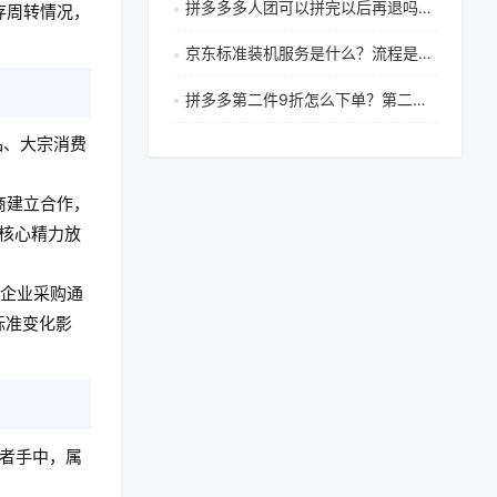
拼多多多人团可以拼完以后再退吗？拼多多几人团拼完能退吗
存周转情况，
京东标准装机服务是什么？流程是什么？
拼多多第二件9折怎么下单？第二件9折规则是什么？
品、大宗消费
商建立合作，
核心精力放
外企业采购通
标准变化影
费者手中，属