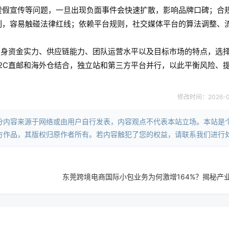
虚假宣传等问题，一旦出现负面事件会快速扩散，影响品牌口碑；合
制，容易触碰法律红线；依赖平台规则，社交媒体平台的算法调整、
自身资金实力、供应链能力、团队运营水平以及目标市场的特点，选
2C直邮和海外仓结合，独立站和第三方平台并行，以此平衡风险、
修改时间：2026-05-
分内容来源于网络或由用户自行发表，内容观点不代表本站立场。本站是
方作品，其版权归原作者所有。若内容触犯了您的权益，请联系我们进行
东莞跨境电商国际小包业务为何激增164%？揭秘产