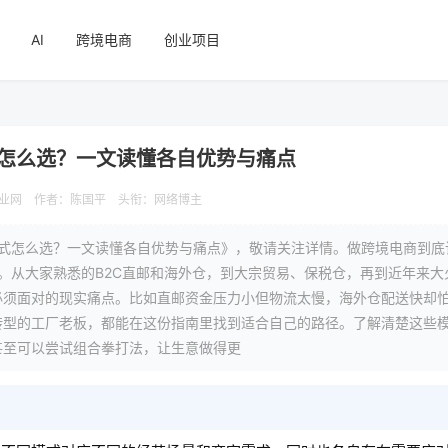
AI
跨境电商
创业项目
式怎么选？一文读懂各自优势与痛点
业网
作者：陈国平
头衔：网络博主
模式怎么选？一文读懂各自优势与痛点》，敬请关注详情。做跨境电商到底
。从大家熟悉的B2C直邮和海外仓，到大宗贸易、保税仓，再到近年来大
必须面对的现实痛点。比如直邮资金压力小但物流太慢，海外仓配送快却
转型的工厂老板，都能在这份指南里找到适合自己的路径。了解清楚这些
甚至可以尝试组合拳打法，让生意做得更