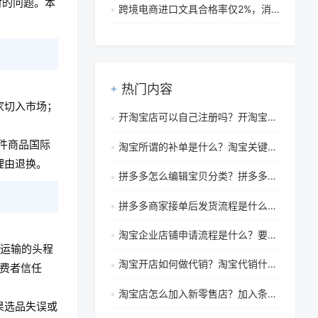
对的问题。本
跨境电商进口文具合格率仅2%，消费者购买需警惕材质与标识问题
。
热门内容
家切入市场；
开淘宝店可以自己注册吗？开淘宝店自己注册安全吗
件商品国际
淘宝所谓的补单是什么？淘宝关键词补单具体该怎么操作才安全
理由退换。
拼多多怎么编辑宝贝分类？拼多多商品类目怎么修改
拼多多商家接单后发货流程是什么？拼多多商家接单之后怎么发货
淘宝企业店铺申请流程是什么？要多少费用？
量运输的头程
淘宝开店如何做代销？淘宝代销什么产品好做？
消费者信任
淘宝店怎么加入新零售店？加入条件是什么？
果选品失误或