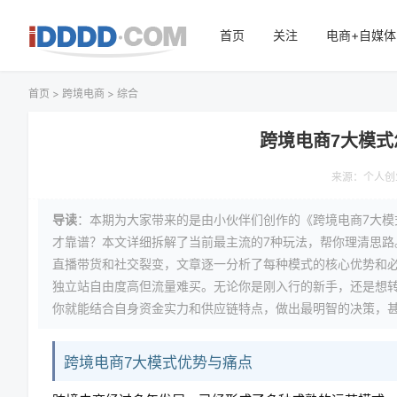
首页
关注
电商+自媒体
首页
>
跨境电商
>
综合
跨境电商7大模
来源：
个人创
导读
：本期为大家带来的是由小伙伴们创作的《跨境电商7大
才靠谱？本文详细拆解了当前最主流的7种玩法，帮你理清思路
直播带货和社交裂变，文章逐一分析了每种模式的核心优势和
独立站自由度高但流量难买。无论你是刚入行的新手，还是想
你就能结合自身资金实力和供应链特点，做出最明智的决策，
跨境电商7大模式优势与痛点