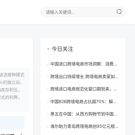
今日关注
中国进口跨境电商市场洞察：消费者网购行为、需求趋势与市场战略分析
该选哪种模式
跨境出口持续增长 跨境电商卖家如何抓住出海机遇与实操策略
火的独立站、
跨境进口电商规范化窗口期到来，商家该如何应对转型挑战？
怕库存积压，
模式的利弊，
中国B2B跨境电商占比超70%：解析其主导地位、驱动因素与未来趋势
黑五在中国：从西方购物节到中国电商第三大节的崛起之路
海尔助力青岛跨境电商创95亿元规模，引领家电出海与区域经济新篇章