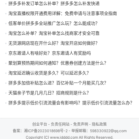
拼多多补发订单怎么补单？拼多多怎么补发快递
淘宝直播权限开通费用详解：免费申请与注意事项全指南
低客单价拼多多全站推广怎么玩？怎么能成功？
淘宝怎么补单？淘宝补单怎么找商家才安全可靠
无货源网店现在开什么好？淘宝开店如何做好？
京东邀请人有啥好处？京东邀请人有奖励吗
聚划算预热期间如何通知？优惠券创建方法是什么？
淘宝延迟确认收货是多久？可以延迟多久？
拼多多加倍补贴怎么进？百亿补贴一个月能买几次？
天猫亲子节是几月几日？招商规则是什么？
拼多多提示低价引流流量会有影响吗？提示低价引流流量怎么办？
创业平台
-
负责任网站
-
免责声明
-
隐私政策
备案：
湘ICP备2023018698号-2
- 举报邮箱：598330922@qq.com
Copyright (C) www.idddd.com All Rights Reserved.