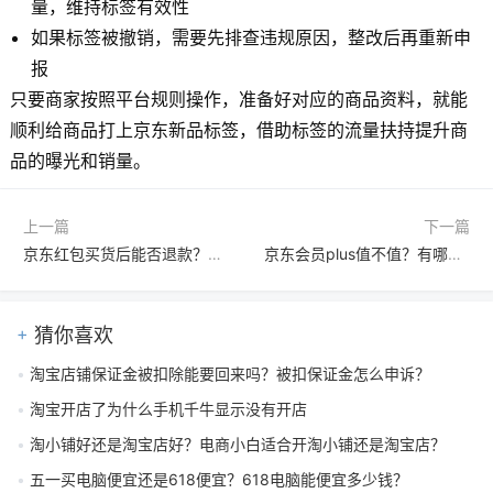
量，维持标签有效性
如果标签被撤销，需要先排查违规原因，整改后再重新申
报
只要商家按照平台规则操作，准备好对应的商品资料，就能
顺利给商品打上京东新品标签，借助标签的流量扶持提升商
品的曝光和销量。
上一篇
下一篇
京东红包买货后能否退款？京东怎么退款？
京东会员plus值不值？有哪些福利？
猜你喜欢
淘宝店铺保证金被扣除能要回来吗？被扣保证金怎么申诉？
淘宝开店了为什么手机千牛显示没有开店
淘小铺好还是淘宝店好？电商小白适合开淘小铺还是淘宝店？
五一买电脑便宜还是618便宜？618电脑能便宜多少钱？