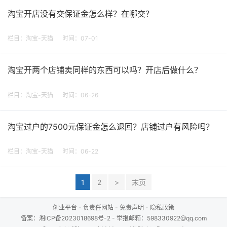
淘宝开店没有交保证金怎么样？在哪交？
栏目：
淘宝-天猫
时间：07-01
淘宝开两个店铺卖同样的东西可以吗？开店后做什么？
栏目：
淘宝-天猫
时间：06-26
淘宝过户的7500元保证金怎么退回？店铺过户有风险吗？
栏目：
淘宝-天猫
时间：06-22
1
2
>
末页
创业平台
-
负责任网站
-
免责声明
-
隐私政策
备案：
湘ICP备2023018698号-2
- 举报邮箱：598330922@qq.com