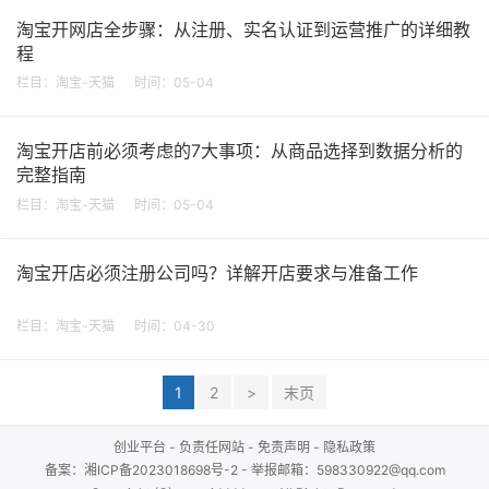
淘宝开网店全步骤：从注册、实名认证到运营推广的详细教
程
栏目：
淘宝-天猫
时间：05-04
淘宝开店前必须考虑的7大事项：从商品选择到数据分析的
完整指南
栏目：
淘宝-天猫
时间：05-04
淘宝开店必须注册公司吗？详解开店要求与准备工作
栏目：
淘宝-天猫
时间：04-30
1
2
>
末页
创业平台
-
负责任网站
-
免责声明
-
隐私政策
备案：
湘ICP备2023018698号-2
- 举报邮箱：598330922@qq.com