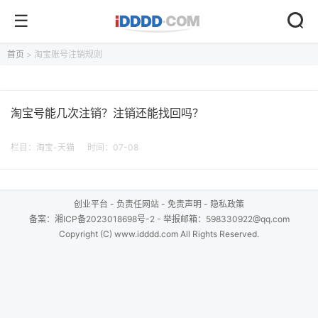
首页
> 淘宝账号注销规则
淘宝号能几次注销？注销还能找回吗？
栏目：
淘宝-天猫
时间：07-08
创业平台
-
负责任网站
-
免责声明
-
隐私政策
备案：
湘ICP备2023018698号-2
- 举报邮箱：598330922@qq.com
Copyright (C) www.idddd.com All Rights Reserved.