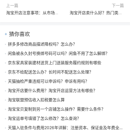
上一篇
下一篇
淘宝开店注意事项：从市场调研到风险管理，7大关键步骤助你成功经营
淘宝开店卖什么好？热门类目分析与选品策略全解析
猜你喜欢
拼多多修改商品描述降权吗？怎么办？
闲鱼被永久封号换绑号码可以吗？闲鱼不用了怎么解绑？
京东家具家装建材送货上门送装服务履约规则有哪些
京东不给配送怎么办？长时间不配送怎么处理？
天猫抽检严重违规可以申诉吗？申诉有用吗？
淘宝开店要什么费用？淘宝开店运营方法有哪些？
淘宝联盟预估收入扣税要怎么算
淘宝宝贝复制到另一个店铺怎么操作？需要什么条件？
淘宝运单号填错了怎么修改？怎么查询？
天猫入驻条件与费用2026年详解：注册资本、保证金及年费全解析