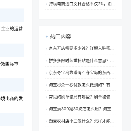
跨境电商进口文具合格率仅2%，消费者购买需警惕材质与标识问题
了企业的运营
热门内容
京东开店需要多少钱？详解入驻费用结构、保证金与注意事项指南
拼多多限时续重补贴是什么意思？拼多多限时限量结束能重新启动吗
开拓国际市
京东夺宝岛靠谱吗？夺宝岛的东西来源是什么
淘宝秒杀一秒付款怎么做到的？有什么技巧？
常见的刷单骗局有哪些？刷单被骗怎么办？
跨境电商的发
淘宝满300减30跨店怎么用？淘宝满减是怎么回事？
淘宝农村店小二做什么？怎样才能成为农村店小二？