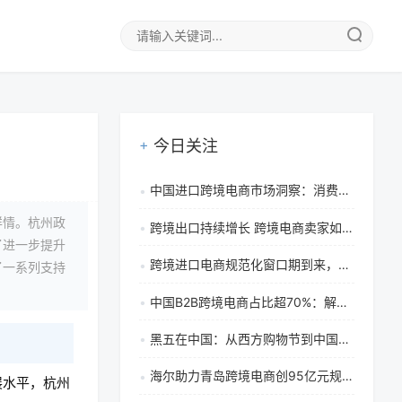
今日关注
中国进口跨境电商市场洞察：消费者网购行为、需求趋势与市场战略分析
详情。杭州政
跨境出口持续增长 跨境电商卖家如何抓住出海机遇与实操策略
了进一步提升
跨境进口电商规范化窗口期到来，商家该如何应对转型挑战？
了一系列支持
中国B2B跨境电商占比超70%：解析其主导地位、驱动因素与未来趋势
黑五在中国：从西方购物节到中国电商第三大节的崛起之路
海尔助力青岛跨境电商创95亿元规模，引领家电出海与区域经济新篇章
展水平，杭州