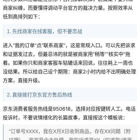
商家纠缠，而要懂得调动平台官方的裁决力量。按照效率从
低到高排列如下：
1. 先找商家在线客服，但不要恋战
进入“我的订单”点“联系商家”，这是常规入口。可以先把诉求
和证据发过去，但最忌讳的就是被商家用“稍等”“核实中”拖
着。如果你只和商家客服车轱辘话来回说，往往耗上一周也
没结果。所以给自己设个期限：商家2小时内给不出明确处理
方案，直接升级。
2. 直接拨打京东官方售后热线
京东消费者服务热线是950618，选择对应按键转人工。电话
投诉时，不要说情绪化的长篇故事，直接按这个模板说：
“订单号XXXX，我在X月X日收到商品，存在XX问题（附
证据），商家至今未处理。我的诉求是XX（仅退款/退货