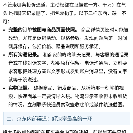
不管走哪条投诉通道，主动权都在证据这一方。千万别在气
头上把聊天记录删了、把包裹扔了。以下三样东西，缺一不
可：
完整的订单截图与商品页面快照。
商品详情页随时可能被
改动，尤其是促销活动、规格参数。发现问题后第一时间
截屏保存，包括价格、赠品说明和服务承诺。
所有沟通记录。
和商家的咚咚聊天记录、与客服的通话录
音或在线对话文字，都要原样保留。电话沟通后，立刻要
求客服把处理方案以文字形式发到账户消息里，没有文字
就等于没说过。
实物证据。
破损商品、错发商品，从拆箱那一刻就拍视
频，快递面单一定要清晰入镜。物流显示签收但未收到货
的情况，立刻联系快递员索取签收底单或派件轨迹截图。
二、京东内部渠道：解决率最高的一环
绝大多数纠纷都能在京东平台内部解决掉，前提是不要只和