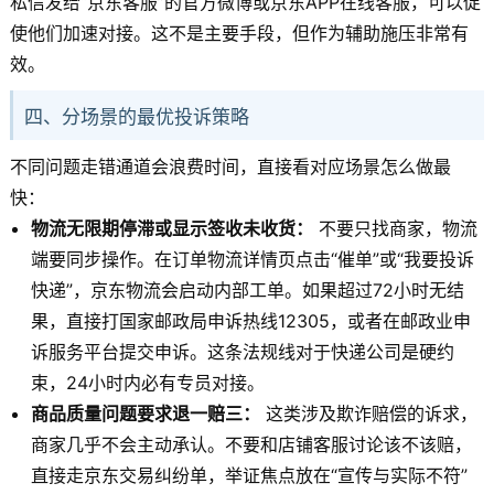
私信发给“京东客服”的官方微博或京东APP在线客服，可以促
使他们加速对接。这不是主要手段，但作为辅助施压非常有
效。
四、分场景的最优投诉策略
不同问题走错通道会浪费时间，直接看对应场景怎么做最
快：
物流无限期停滞或显示签收未收货：
不要只找商家，物流
端要同步操作。在订单物流详情页点击“催单”或“我要投诉
快递”，京东物流会启动内部工单。如果超过72小时无结
果，直接打国家邮政局申诉热线12305，或者在邮政业申
诉服务平台提交申诉。这条法规线对于快递公司是硬约
束，24小时内必有专员对接。
商品质量问题要求退一赔三：
这类涉及欺诈赔偿的诉求，
商家几乎不会主动承认。不要和店铺客服讨论该不该赔，
直接走京东交易纠纷单，举证焦点放在“宣传与实际不符”