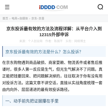
首页
>
电商+自媒体
>
京东-京喜
京东投诉最有效的方法及流程详解：从平台介入到
12315外部申诉
来源：
个人创业网
作者：陈国平
头衔：网络博主
京东投诉最有效的方法是什么？怎么投诉？
在京东购物遇到商品破损、商家耍赖、物流丢件或者售后推
诿时，很多人第一反应是生气，但光生气解决不了问题。真
正能把钱要回来、把问题解决掉的，往往取决于你有没有用
对投诉方法。这篇文章不讲空话，直接从实战角度梳理一套
由内向外、层层递进的最有效投诉路径。
一、动手前先把证据攥在手里