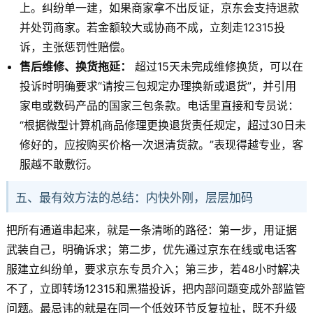
上。纠纷单一建，如果商家拿不出反证，京东会支持退款
并处罚商家。若金额较大或协商不成，立刻走12315投
诉，主张惩罚性赔偿。
售后维修、换货拖延：
超过15天未完成维修换货，可以在
投诉时明确要求“请按三包规定办理换新或退货”，并引用
家电或数码产品的国家三包条款。电话里直接和专员说：
“根据微型计算机商品修理更换退货责任规定，超过30日未
修好的，应按购买价格一次退清货款。”表现得越专业，客
服越不敢敷衍。
五、最有效方法的总结：内快外刚，层层加码
把所有通道串起来，就是一条清晰的路径：第一步，用证据
武装自己，明确诉求；第二步，优先通过京东在线或电话客
服建立纠纷单，要求京东专员介入；第三步，若48小时解决
不了，立即转场12315和黑猫投诉，把内部问题变成外部监管
问题。最忌讳的就是在同一个低效环节反复拉扯，既不升级