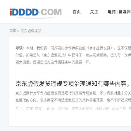
首页
关注
电商+自媒体
首页
> 京东虚假发货
导读
：本期，我们将一同探索由小伙伴原创的《京东虚假发货》。这不仅
价值。如果您从《京东虚假发货》中获得了一丝启发或帮助，您的每一次
更大能量，感谢您成为这传播链条中的重要一环。
京东虚假发货违规专项治理通知有哪些内容
京东近期针对平台内虚假发货违规行为开展专项治理，不少商家对此十分
查整改的方向。很多商家不清楚虚假发货的具体界定范围，也不了解违规后会
栏目：
京东-京喜
时间：07-08
京东虚假发货
违规治理
商家合规