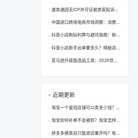
速卖通因无ICP许可证被卖家起诉获赔，跨境电商合规警示
中国进口跨境电商市场洞察：消费者网购行为、需求趋势与市场战略分析
抖音小店刷钻利弊与避坑指南：新店运营合规策略解析
抖音小店新手出单要多久？揭秘店铺从0到1的机会、挑战与运营策略
亚马逊升级版选品工具：2026世界杯选品全攻略，解锁爆款商机
近期更新
淘宝一个皇冠店铺可以卖多少钱？如何转卖才安全合规？
淘宝如何补单不会被抓？淘宝怎样补单不被发现
拼多多换类目只能退店重开吗？有影响吗？