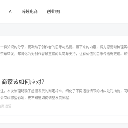
AI
跨境电商
创业项目
是一份知识的分享，更凝结了创作者的思考与热情。接下来的内容，将为您清晰梳理其
点赞与转发，都将化为对创作者最直接的认可与支持，让有价值的思想传播得更远。知
，商家该如何应对？
关注。本次治理明确了虚假发货的判定标准，细化了不同违规情节的对应处罚措施，同
面临哪些影响，更不知道如何调整发货流程...
电商运营