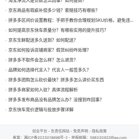
淘宝净流入是负数怎么回事？如何提高？
京东商品有瑕疵补偿多少钱？索赔技巧有哪些？
拼多多区间价设置教程：手把手教你合理规划SKU价格，避免违规引流
如何提高京东快车质量分？有哪些实用的提升技巧？
京东生鲜配送多久送到？如何配送？
京东如何投诉店铺商家？假货纠纷咋处理？
拼多多不取件会怎么样？怎么退货？
品牌如何选择代言人？代言人一般签多久？
拼多多团购怎么砍价最快？拼多多怎么讲价买东西
拼多多商家如何入驻？具体流程解析
拼多多发布商品没有品牌怎么办？没搜到咋回事？
京东快车竞价逻辑与投放步骤详解
创业平台
-
负责任网站
-
免责声明
-
隐私政策
备案：
湘ICP备2023018698号-2
- 举报邮箱：598330922@qq.com